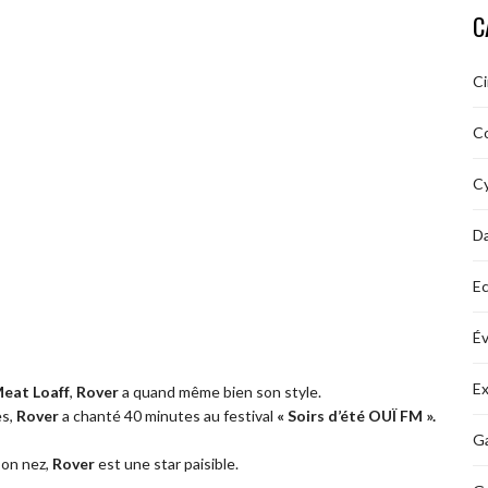
C
C
C
Cy
D
Ec
É
Ex
eat Loaff
,
Rover
a quand même bien son style.
es,
Rover
a chanté 40 minutes au festival
« Soirs d’été OUÏ FM ».
Ga
son nez,
Rover
est une star paisible.