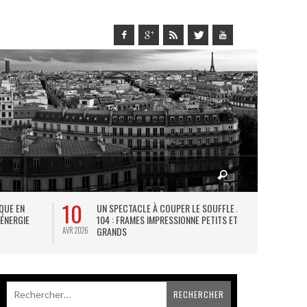
10
27
IQUE EN
UN SPECTACLE À COUPER LE SOUFFLE AU
L
 ÉNERGIE
104 : FRAMES IMPRESSIONNE PETITS ET
TH
GRANDS
AVR 2026
JUIL 2026