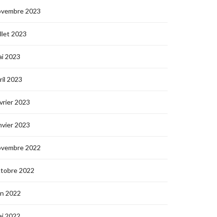
ovembre 2023
illet 2023
i 2023
ril 2023
vrier 2023
nvier 2023
ovembre 2022
ctobre 2022
in 2022
i 2022