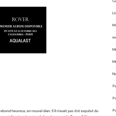
G
Li
M
m
M
M
No
Pa
P
Po
rebond heureux, en nouvel élan. S’il n’avait pas été expulsé du