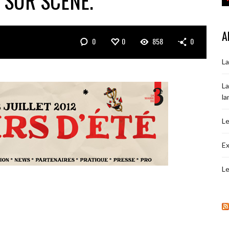
 SUR SCÈNE.
A
0
0
858
0
La
La
la
Le
Ex
Le