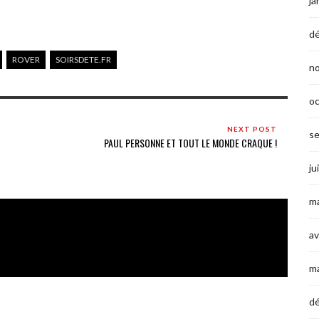
ja
d
ROVER
SOIRSDETE.FR
n
o
NEXT POST
s
PAUL PERSONNE ET TOUT LE MONDE CRAQUE !
ju
ma
av
m
d