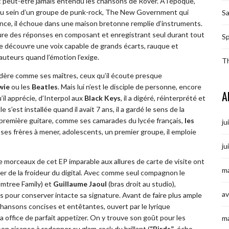
ait peut-être jamais entendu les chansons de Rover. A l’époque,
e au sein d’un groupe de punk-rock, The New Government qui
S
nce, il échoue dans une maison bretonne remplie d’instruments.
lleure des réponses en composant et enregistrant seul durant tout
Sp
 se découvre une voix capable de grands écarts, rauque et
uteurs quand l’émotion l’exige.
T
nsidère comme ses maîtres, ceux qu’il écoute presque
wie
ou les
Beatles
. Mais lui n’est le disciple de personne, encore
A
l apprécie, d’Interpol aux
Black Keys
, il a digéré, réinterprété et
 s’est installée quand il avait 7 ans, il a gardé le sens de la
 sa première guitare, comme ses camarades du lycée français,
les
ju
ec ses frères à mener, adolescents, un premier groupe, il emploie
ju
 morceaux de cet EP imparable aux allures de carte de visite ont
ma
ver de la froideur du digital. Avec comme seul compagnon le
lmtree Family) et
Guillaume Jaoul
(bras droit au studio),
av
ts pour conserver intacte sa signature. Avant de faire plus ample
hansons concises et entêtantes, ouvert par le lyrique
ra office de parfait appetizer. On y trouve son goût pour les
m
son aisance à redonner au glam-rock du brillant (
“Birds”
, écho