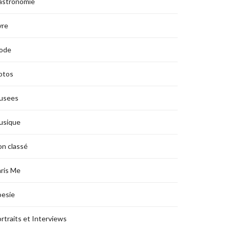
astronomie
vre
ode
otos
usees
usique
n classé
ris Me
oesie
rtraits et Interviews