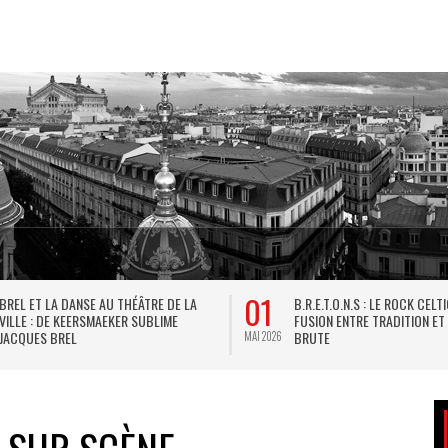
01
BREL ET LA DANSE AU THÉÂTRE DE LA
B.R.E.T.O.N.S : LE ROCK CELT
VILLE : DE KEERSMAEKER SUBLIME
FUSION ENTRE TRADITION ET
JACQUES BREL
BRUTE
MAI 2026