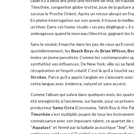
Liban il y a deux ans pour une histoire de visa, on n’aur
Timothée, songwriter globe-trotter, joue de la guitar
secoue le Proche Orient. Après un retour abrupt en Fra
En pleine interrogation sur son avenir, il trouve la mei
un hiver. Dans cet home-studio « un peu déglingué », il
ombrageuse quand le morceau l’électrise, gagnant les ha
Sans le vouloir, il marche dans les pas de ceux qu’il co
quotidiennement, les
Beach Boys
de
Brian Wilson, Bo
moins un jeune passéiste. Comme les contemporains qu’i
synthétisé ses influences. De New York, ville où sa famille
récupération et l’esprit créatif. C’est là qu’il a touché
Strokes
. Parce qu’il a appris l’anglais en s’amusant av
cette langue avec évidence, naturel et sans accent.
Comme l’album qui suivra dans quelques mois, les quatre
été enregistrés à l’ancienne, sur bande, pour se préser
producteur
Samy Osta
(Cocosuma, Tahiti Boy & the Pa
Timothée
s’est multiplié, jouant de tous les instrumen
connaissance avec son imposant talent, ce quartet de c
“
Aqualast
” et fermé par la ballade acoustique
“Joy”
, fe
ambiances cold-wave (“Tonight”, pas loin d’Interpol) et 