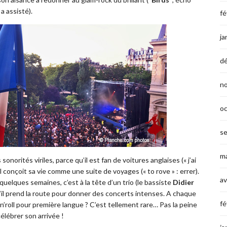
 assisté).
fé
ja
d
n
o
s
ma
 sonorités viriles, parce qu’il est fan de voitures anglaises (« j’ai
 conçoit sa vie comme une suite de voyages (« to rove » : errer).
av
 quelques semaines, c’est à la tête d’un trio (le bassiste
Didier
il prend la route pour donner des concerts intenses. A chaque
fé
’n’roll pour première langue ? C’est tellement rare… Pas la peine
élébrer son arrivée !