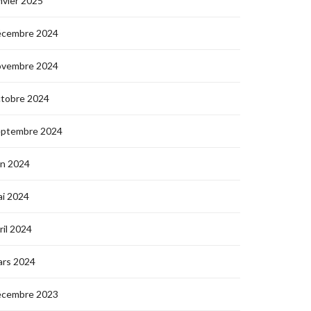
nvier 2025
écembre 2024
ovembre 2024
ctobre 2024
eptembre 2024
in 2024
i 2024
ril 2024
ars 2024
écembre 2023