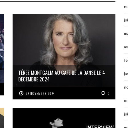
n
ju
ma
av
fé
TÉREZ MONTCALM AU CAFÉ DE LA DANSE LE 4
ja
DÉCEMBRE 2024
n
22 NOVEMBRE 2024
0
o
ju
ma