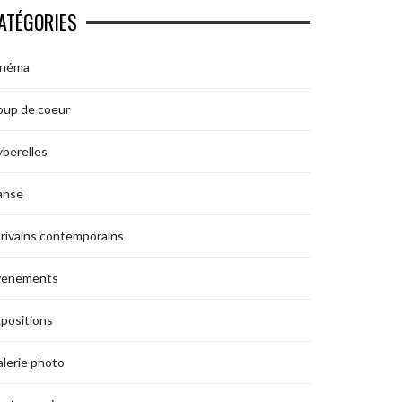
ATÉGORIES
inéma
oup de coeur
berelles
anse
rivains contemporains
vènements
positions
lerie photo