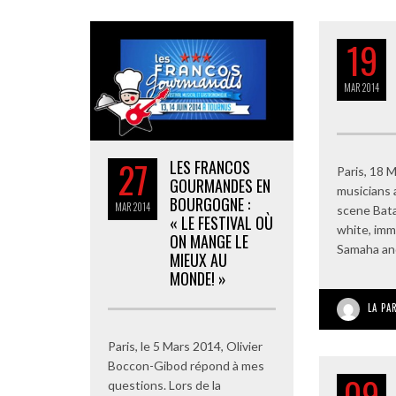
19
MAR
2014
27
LES FRANCOS
Paris, 18 
GOURMANDES EN
musicians 
BOURGOGNE :
MAR
2014
scene Bata
« LE FESTIVAL OÙ
white, imm
ON MANGE LE
Samaha an
MIEUX AU
MONDE! »
LA PA
Paris, le 5 Mars 2014, Olivier
Boccon-Gibod répond à mes
09
questions. Lors de la