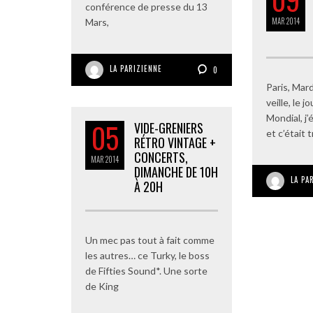
conférence de presse du 13
MAR
2014
Mars,
LA PARIZIENNE
0
Paris, Mar
veille, le 
Mondial, j’
05
VIDE-GRENIERS
et c’était 
RÉTRO VINTAGE +
CONCERTS,
MAR
2014
DIMANCHE DE 10H
LA PA
À 20H
Un mec pas tout à fait comme
les autres… ce Turky, le boss
de Fifties Sound*. Une sorte
de King