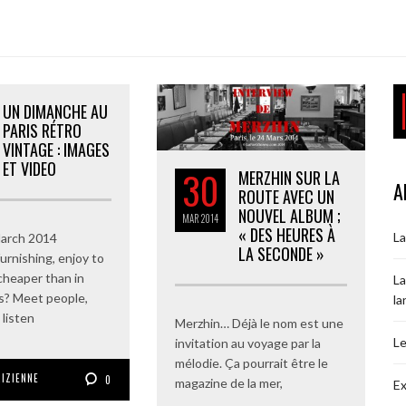
UN DIMANCHE AU
PARIS RÉTRO
VINTAGE : IMAGES
ET VIDEO
30
MERZHIN SUR LA
A
ROUTE AVEC UN
NOUVEL ALBUM ;
MAR
2014
« DES HEURES À
La
March 2014
LA SECONDE »
urnishing, enjoy to
cheaper than in
La
s? Meet people,
la
 listen
Merzhin… Déjà le nom est une
Le
invitation au voyage par la
mélodie. Ça pourrait être le
RIZIENNE
0
magazine de la mer,
Ex