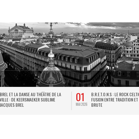
01
BREL ET LA DANSE AU THÉÂTRE DE LA
B.R.E.T.O.N.S : LE ROCK CELT
VILLE : DE KEERSMAEKER SUBLIME
FUSION ENTRE TRADITION ET
JACQUES BREL
BRUTE
MAI 2026