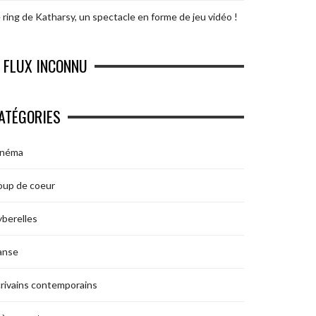
 ring de Katharsy, un spectacle en forme de jeu vidéo !
FLUX INCONNU
ATÉGORIES
inéma
oup de coeur
berelles
anse
rivains contemporains