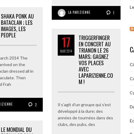
Le
LA PARIZIENNE
1
SHAKA PONK AU
BATACLAN ; LES
IMAGES, LES
PEOPLE
17
TRIGGERFINGER
EN CONCERT AU
C
TRIANON LE 26
MAR
2014
MARS; GAGNEZ
March 2014 The
VOS PLACES
arrived on the
C
AVEC
clan dressed all in
LAPARIZIENNE.CO
aculate. Then
C
M !
d Frah
Cy
RIZIENNE
Il s’agit d’un groupe qui s’est
2
D
développé à la dure; des
années de tournées dans des
Ec
clubs, des pubs, des
LE MONDIAL DU