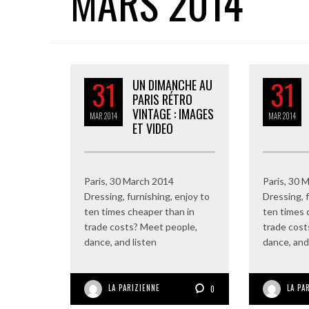
MARS 2014
31
31
UN DIMANCHE AU
PARIS RÉTRO
VINTAGE : IMAGES
MAR
2014
MAR
2014
ET VIDEO
Paris, 30 March 2014
Paris, 30 
Dressing, furnishing, enjoy to
Dressing, f
ten times cheaper than in
ten times 
trade costs? Meet people,
trade cost
dance, and listen
dance, and
LA PARIZIENNE
LA PA
0