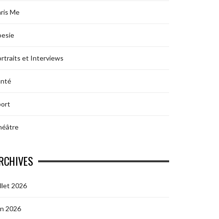
ris Me
oesie
rtraits et Interviews
anté
ort
héâtre
RCHIVES
illet 2026
in 2026