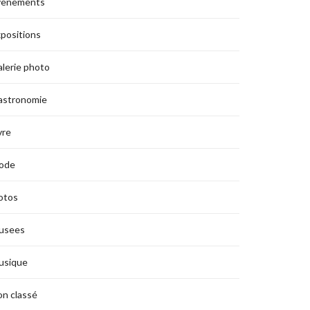
vènements
positions
lerie photo
astronomie
vre
ode
otos
usees
usique
n classé