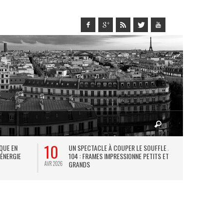
10
27
IQUE EN
UN SPECTACLE À COUPER LE SOUFFLE AU
L
 ÉNERGIE
104 : FRAMES IMPRESSIONNE PETITS ET
TH
GRANDS
AVR 2026
JUIL 2026