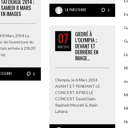
TATOUAGE 2014 ;
É
SAMEDI 8 MARS
LA PARIZIENNE
2
EN IMAGES
Ex
Ga
07
GIEDRÉ À
di 8 Mars 2014 La
L’OLYMPIA ;
G
jour de l’ouverture du
DEVANT ET
MAR
2014
étais arrivée à 23h30
DERRIÈRE EN
trop
Li
IMAGE…
M
RIZIENNE
0
Olympia, le 6 Mars 2014
m
AVANT ET PENDANT LE
CONCERT APRÉS LE
M
CONCERT David Daim
Raphaël Mezrahi & Alain
M
Lahana
No