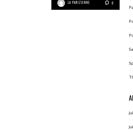
LA PARIZIENNE
0
Pa
P
Po
S
Sp
T
A
ju
ju