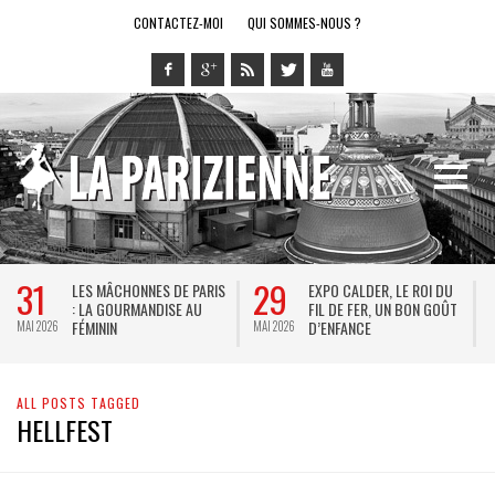
CONTACTEZ-MOI
QUI SOMMES-NOUS ?
31
29
LES MÂCHONNES DE PARIS
EXPO CALDER, LE ROI DU
: LA GOURMANDISE AU
FIL DE FER, UN BON GOÛT
FÉMININ
D’ENFANCE
MAI 2026
MAI 2026
M
ALL POSTS TAGGED
HELLFEST