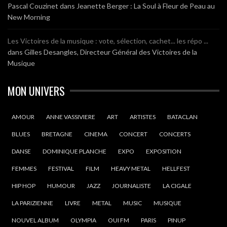
Pascal Couzinet
dans
Jeanette Berger : La Soul à Fleur de Peau au
New Morning
Les Victoires de la musique : vote, sélection, cachet... les répo ...
dans
Gilles Desangles, Directeur Général des Victoires de la
Musique
MON UNIVERS
AMOUR
ANNE VASSIVIERE
ART
ARTISTES
BATACLAN
BLUES
BRETAGNE
CINEMA
CONCERT
CONCERTS
DANSE
DOMINIQUE PLANCHE
EXPO
EXPOSITION
FEMMES
FESTIVAL
FILM
HEAVY METAL
HELLFEST
HIP HOP
HUMOUR
JAZZ
JOURNALISTE
LA CIGALE
LA PARIZIENNE
LIVRE
METAL
MUSIC
MUSIQUE
NOUVEL ALBUM
OLYMPIA
OUI FM
PARIS
PINUP