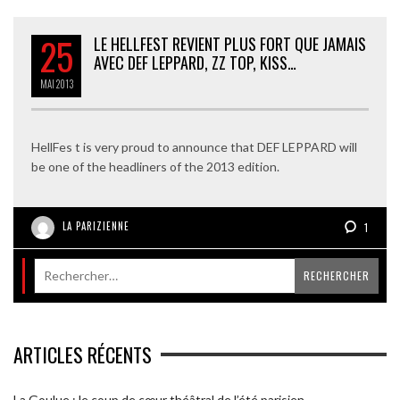
25
LE HELLFEST REVIENT PLUS FORT QUE JAMAIS
AVEC DEF LEPPARD, ZZ TOP, KISS…
MAI
2013
HellFes t is very proud to announce that DEF LEPPARD will
be one of the headliners of the 2013 edition.
LA PARIZIENNE
1
ARTICLES RÉCENTS
La Goulue : le coup de cœur théâtral de l’été parisien