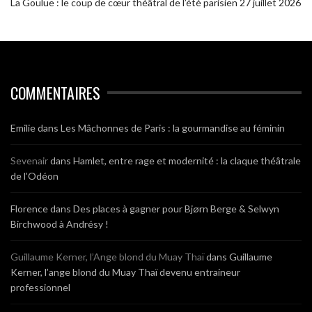
La Goulue : le coup de cœur théâtral de l’été parisien
27 juillet 2026
COMMENTAIRES
Emilie
dans
Les Mâchonnes de Paris : la gourmandise au féminin
Sevenair
dans
Hamlet, entre rage et modernité : la claque théâtrale
de l’Odéon
Florence
dans
Des places à gagner pour Bjørn Berge & Selwyn
Birchwood à Andrésy !
Guillaume Kerner, l’Ange blond du Muay Thaï
dans
Guillaume
Kerner, l’ange blond du Muay Thaï devenu entraineur
professionnel