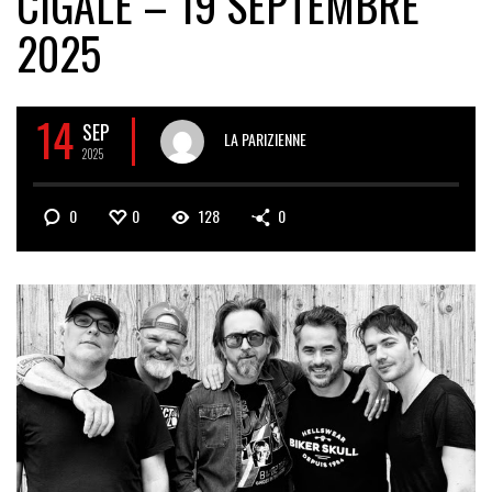
CIGALE – 19 SEPTEMBRE
2025
14
SEP
LA PARIZIENNE
2025
0
0
128
0