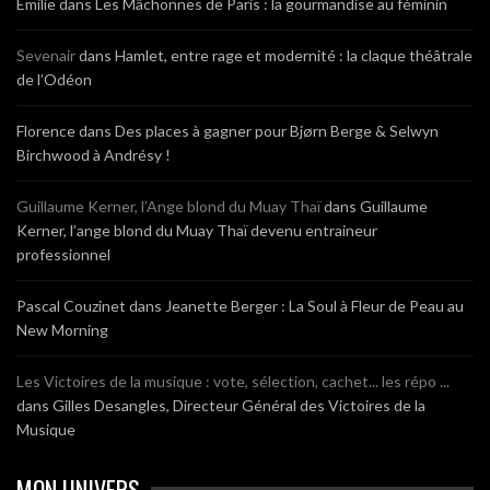
Emilie
dans
Les Mâchonnes de Paris : la gourmandise au féminin
Sevenair
dans
Hamlet, entre rage et modernité : la claque théâtrale
de l’Odéon
Florence
dans
Des places à gagner pour Bjørn Berge & Selwyn
Birchwood à Andrésy !
Guillaume Kerner, l’Ange blond du Muay Thaï
dans
Guillaume
Kerner, l’ange blond du Muay Thaï devenu entraineur
professionnel
Pascal Couzinet
dans
Jeanette Berger : La Soul à Fleur de Peau au
New Morning
Les Victoires de la musique : vote, sélection, cachet... les répo ...
dans
Gilles Desangles, Directeur Général des Victoires de la
Musique
MON UNIVERS