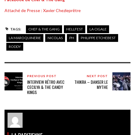
Attaché de Presse : Xavier Chezleprêtre
TAGS:
CHEF & THE GANG
HELLFEST
LA CIGALE
LA MAROQUINERIE
NICOLAS
PH
PHILIPPE ETCHEBEST
RODDY
PREVIOUS POST
NEXT POST
INTERVIEW RÉTRO AVEC
THIKRA – DANSER LE
CECILYA & THE CANDY
MYTHE
KINGS