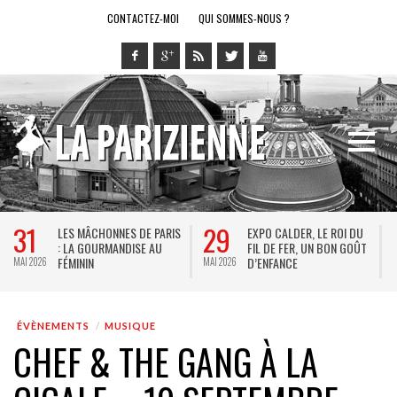
CONTACTEZ-MOI
QUI SOMMES-NOUS ?
28
14
ALDER, LE ROI DU
LE RING DE KATHARSY, UN
BREL ET L
 FER, UN BON GOÛT
SPECTACLE EN FORME DE
THÉÂTRE DE
NCE
JEU VIDÉO !
KEERSMAE
MAI 2026
MAI 2026
JACQUES B
ÉVÈNEMENTS
MUSIQUE
CHEF & THE GANG À LA