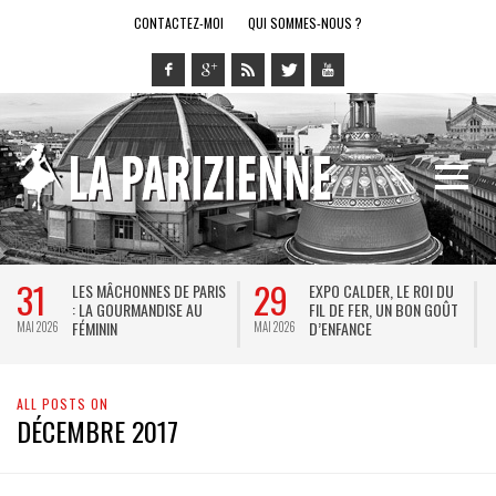
CONTACTEZ-MOI
QUI SOMMES-NOUS ?
31
29
LES MÂCHONNES DE PARIS
EXPO CALDER, LE ROI DU
: LA GOURMANDISE AU
FIL DE FER, UN BON GOÛT
FÉMININ
D’ENFANCE
MAI 2026
MAI 2026
M
ALL POSTS ON
DÉCEMBRE 2017