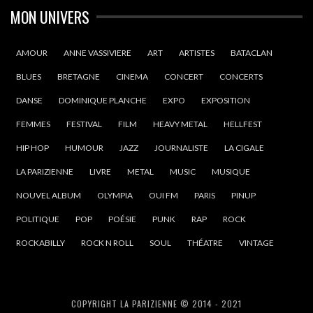
MON UNIVERS
AMOUR
ANNE VASSIVIERE
ART
ARTISTES
BATACLAN
BLUES
BRETAGNE
CINEMA
CONCERT
CONCERTS
DANSE
DOMINIQUE PLANCHE
EXPO
EXPOSITION
FEMMES
FESTIVAL
FILM
HEAVY METAL
HELLFEST
HIP HOP
HUMOUR
JAZZ
JOURNALISTE
LA CIGALE
LA PARIZIENNE
LIVRE
METAL
MUSIC
MUSIQUE
NOUVEL ALBUM
OLYMPIA
OUI FM
PARIS
PINUP
POLITIQUE
POP
POÉSIE
PUNK
RAP
ROCK
ROCKABILLY
ROCK N ROLL
SOUL
THÉATRE
VINTAGE
COPYRIGHT LA PARIZIENNE © 2014 - 2021