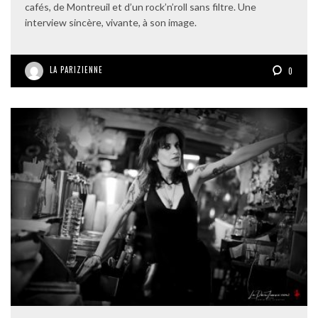
cafés, de Montreuil et d’un rock’n’roll sans filtre. Une
interview sincère, vivante, à son image.
LA PARIZIENNE
0