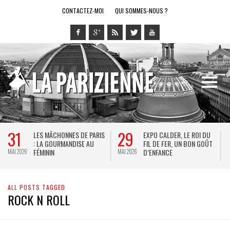
CONTACTEZ-MOI
QUI SOMMES-NOUS ?
31
29
LES MÂCHONNES DE PARIS
EXPO CALDER, LE ROI DU
: LA GOURMANDISE AU
FIL DE FER, UN BON GOÛT
FÉMININ
D’ENFANCE
MAI 2026
MAI 2026
M
ALL POSTS TAGGED
ROCK N ROLL