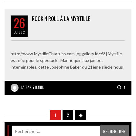
26
ROCK’N ROLL À LA MYRTILLE
OCT
2012
http://www.MyrtilleChartuss.com [nggallery id=68] Myrtille
est née pour le spectacle. Mannequin aux jambes
interminables, cette Joséphine Baker du 21ème siècle nous
LA PARIZIENNE
1
1
2