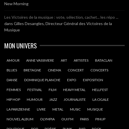
New Morning
Les Victoires de la musique : vote, sélection, cachet... les répo ...
dans
Gilles Desangles, Directeur Général des Victoires de la
Musique
MON UNIVERS
AMOUR
ANNE VASSIVIERE
ART
ARTISTES
BATACLAN
BLUES
BRETAGNE
CINEMA
CONCERT
CONCERTS
DANSE
DOMINIQUE PLANCHE
EXPO
EXPOSITION
FEMMES
FESTIVAL
FILM
HEAVY METAL
HELLFEST
HIP HOP
HUMOUR
JAZZ
JOURNALISTE
LA CIGALE
LA PARIZIENNE
LIVRE
METAL
MUSIC
MUSIQUE
NOUVEL ALBUM
OLYMPIA
OUI FM
PARIS
PINUP
POLITIQUE
POP
POÉSIE
PUNK
RAP
ROCK