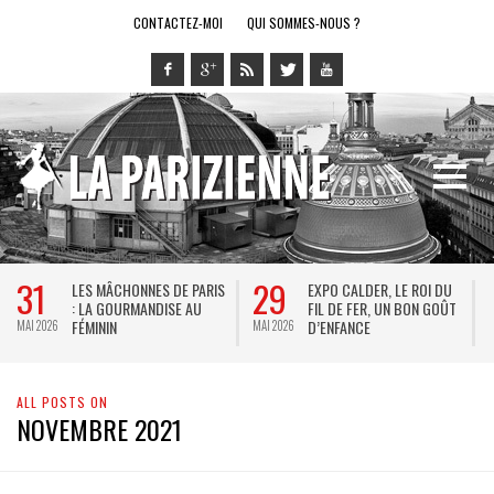
CONTACTEZ-MOI
QUI SOMMES-NOUS ?
31
29
LES MÂCHONNES DE PARIS
EXPO CALDER, LE ROI DU
: LA GOURMANDISE AU
FIL DE FER, UN BON GOÛT
FÉMININ
D’ENFANCE
MAI 2026
MAI 2026
M
ALL POSTS ON
NOVEMBRE 2021