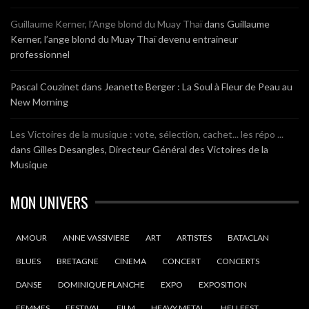
Guillaume Kerner, l’Ange blond du Muay Thaï
dans
Guillaume
Kerner, l’ange blond du Muay Thaï devenu entraineur
professionnel
Pascal Couzinet
dans
Jeanette Berger : La Soul à Fleur de Peau au
New Morning
Les Victoires de la musique : vote, sélection, cachet... les répo ...
dans
Gilles Desangles, Directeur Général des Victoires de la
Musique
MON UNIVERS
AMOUR
ANNE VASSIVIERE
ART
ARTISTES
BATACLAN
BLUES
BRETAGNE
CINEMA
CONCERT
CONCERTS
DANSE
DOMINIQUE PLANCHE
EXPO
EXPOSITION
FEMMES
FESTIVAL
FILM
HEAVY METAL
HELLFEST