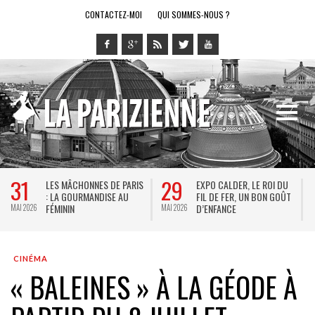
CONTACTEZ-MOI
QUI SOMMES-NOUS ?
31
29
LES MÂCHONNES DE PARIS
EXPO CALDER, LE ROI DU
: LA GOURMANDISE AU
FIL DE FER, UN BON GOÛT
FÉMININ
D’ENFANCE
MAI 2026
MAI 2026
MAI
CINÉMA
« BALEINES » À LA GÉODE À