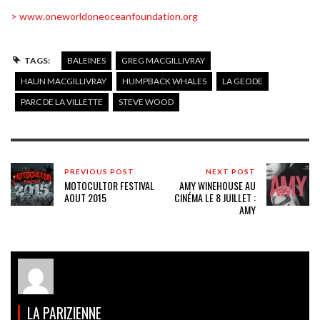
> www.oneworldoneoceanfoundation.org
TAGS:
BALEINES
GREG MACGILLIVRAY
HAUN MACGILLIVRAY
HUMPBACK WHALES
LA GEODE
PARC DE LA VILLETTE
STEVE WOOD
PREVIOUS POST
NEXT POST
MOTOCULTOR FESTIVAL
AMY WINEHOUSE AU
AOUT 2015
CINÉMA LE 8 JUILLET :
AMY
LA PARIZIENNE