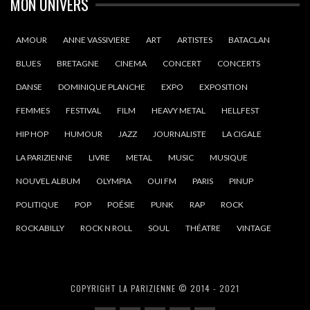
MON UNIVERS
AMOUR
ANNE VASSIVIERE
ART
ARTISTES
BATACLAN
BLUES
BRETAGNE
CINEMA
CONCERT
CONCERTS
DANSE
DOMINIQUE PLANCHE
EXPO
EXPOSITION
FEMMES
FESTIVAL
FILM
HEAVY METAL
HELLFEST
HIP HOP
HUMOUR
JAZZ
JOURNALISTE
LA CIGALE
LA PARIZIENNE
LIVRE
METAL
MUSIC
MUSIQUE
NOUVEL ALBUM
OLYMPIA
OUI FM
PARIS
PINUP
POLITIQUE
POP
POÉSIE
PUNK
RAP
ROCK
ROCKABILLY
ROCK N ROLL
SOUL
THÉATRE
VINTAGE
COPYRIGHT LA PARIZIENNE © 2014 - 2021