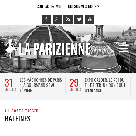
CONTACTEZ-MOI
QUI SOMMES-NOUS ?
31
29
2
LES MÂCHONNES DE PARIS
EXPO CALDER, LE ROI DU
: LA GOURMANDISE AU
FIL DE FER, UN BON GOÛT
FÉMININ
D’ENFANCE
MAI 2026
MAI 2026
MAI 
ALL POSTS TAGGED
BALEINES