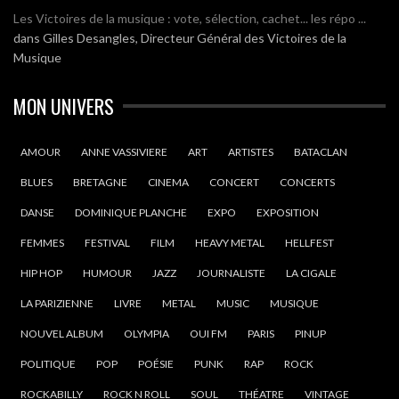
Les Victoires de la musique : vote, sélection, cachet... les répo ...
dans
Gilles Desangles, Directeur Général des Victoires de la
Musique
MON UNIVERS
AMOUR
ANNE VASSIVIERE
ART
ARTISTES
BATACLAN
BLUES
BRETAGNE
CINEMA
CONCERT
CONCERTS
DANSE
DOMINIQUE PLANCHE
EXPO
EXPOSITION
FEMMES
FESTIVAL
FILM
HEAVY METAL
HELLFEST
HIP HOP
HUMOUR
JAZZ
JOURNALISTE
LA CIGALE
LA PARIZIENNE
LIVRE
METAL
MUSIC
MUSIQUE
NOUVEL ALBUM
OLYMPIA
OUI FM
PARIS
PINUP
POLITIQUE
POP
POÉSIE
PUNK
RAP
ROCK
ROCKABILLY
ROCK N ROLL
SOUL
THÉATRE
VINTAGE