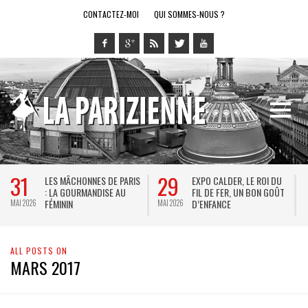
CONTACTEZ-MOI
QUI SOMMES-NOUS ?
31
29
LES MÂCHONNES DE PARIS
EXPO CALDER, LE ROI DU
: LA GOURMANDISE AU
FIL DE FER, UN BON GOÛT
FÉMININ
D’ENFANCE
MAI 2026
MAI 2026
M
ALL POSTS ON
MARS 2017