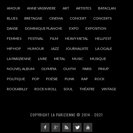
AMOUR
ANNE VASSIVIERE
ART
ARTISTES
BATACLAN
BLUES
BRETAGNE
CINEMA
CONCERT
CONCERTS
DANSE
DOMINIQUE PLANCHE
EXPO
EXPOSITION
FEMMES
FESTIVAL
FILM
HEAVY METAL
HELLFEST
HIP HOP
HUMOUR
JAZZ
JOURNALISTE
LA CIGALE
LA PARIZIENNE
LIVRE
METAL
MUSIC
MUSIQUE
NOUVEL ALBUM
OLYMPIA
OUI FM
PARIS
PINUP
POLITIQUE
POP
POÉSIE
PUNK
RAP
ROCK
ROCKABILLY
ROCK N ROLL
SOUL
THÉATRE
VINTAGE
COPYRIGHT LA PARIZIENNE © 2014 - 2021