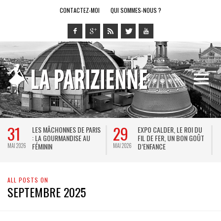
CONTACTEZ-MOI
QUI SOMMES-NOUS ?
31
29
LES MÂCHONNES DE PARIS
EXPO CALDER, LE ROI DU
: LA GOURMANDISE AU
FIL DE FER, UN BON GOÛT
FÉMININ
D’ENFANCE
MAI 2026
MAI 2026
M
ALL POSTS ON
SEPTEMBRE 2025