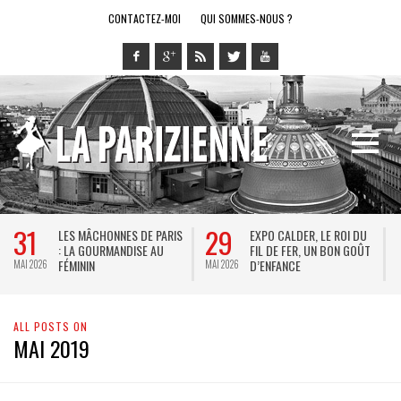
CONTACTEZ-MOI
QUI SOMMES-NOUS ?
31
29
LES MÂCHONNES DE PARIS
EXPO CALDER, LE ROI DU
: LA GOURMANDISE AU
FIL DE FER, UN BON GOÛT
FÉMININ
D’ENFANCE
MAI 2026
MAI 2026
M
ALL POSTS ON
MAI 2019