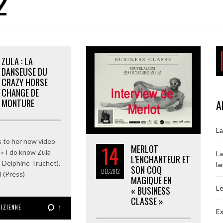
2
ZULA : LA
DANSEUSE DU
CRAZY HORSE
CHANGE DE
MONTURE
A
La
ks to her new video
14
MERLOT
 » I do know Zula
La
L’ENCHANTEUR ET
: Delphine Truchet).
la
SON COQ
DÉC
2012
l (Press)
MAGIQUE EN
Le
« BUSINESS
CLASSE »
RIZIENNE
1
Ex