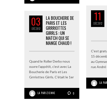
11
03
LA BOUCHERIE DE
PARIS ET LES
DÉC
2012
GRRRIOTTES
DÉC
2012
GIRRLS : UN
MATCH QUI SE
MANGE CHAUD !
C’est grat
15 décembr
Quand le Roller Derby nous
au Gymnas
ouvre l’appétit, c’est avec La
rue André
Boucherie de Paris et Les
Grrriottes Girrls. C’était le 1er
LA PA
LA PARIZIENNE
0