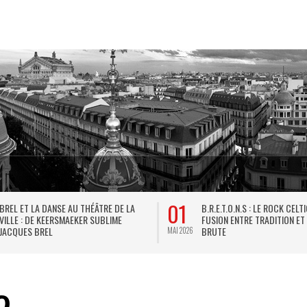
01
BREL ET LA DANSE AU THÉÂTRE DE LA
B.R.E.T.O.N.S : LE ROCK CELT
VILLE : DE KEERSMAEKER SUBLIME
FUSION ENTRE TRADITION ET
JACQUES BREL
BRUTE
MAI 2026