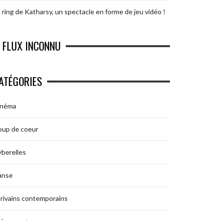
 ring de Katharsy, un spectacle en forme de jeu vidéo !
FLUX INCONNU
ATÉGORIES
inéma
oup de coeur
berelles
anse
rivains contemporains