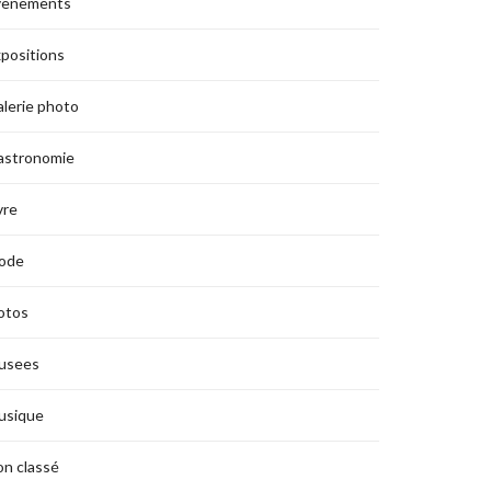
vènements
positions
lerie photo
astronomie
vre
ode
otos
usees
usique
n classé