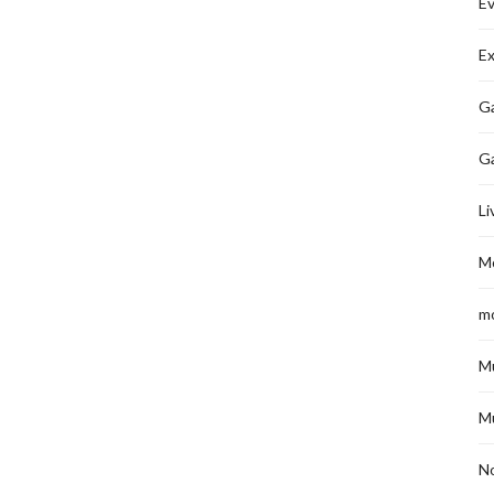
É
Ex
Ga
G
Li
M
m
M
M
No