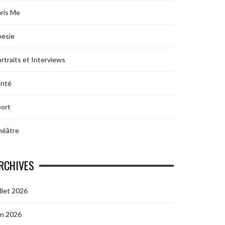
ris Me
oesie
rtraits et Interviews
anté
ort
héâtre
RCHIVES
illet 2026
in 2026