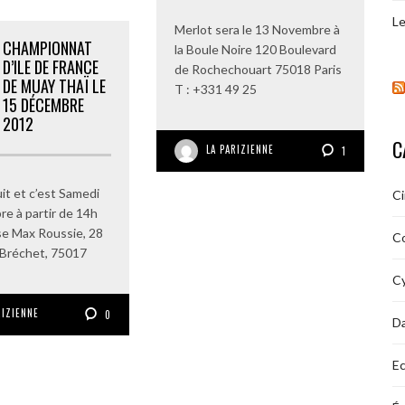
Le
Merlot sera le 13 Novembre à
CHAMPIONNAT
la Boule Noire 120 Boulevard
D’ILE DE FRANCE
de Rochechouart 75018 Paris
DE MUAY THAÏ LE
T : +331 49 25
15 DÉCEMBRE
2012
C
LA PARIZIENNE
1
uit et c’est Samedi
C
e à partir de 14h
e Max Roussie, 28
C
 Bréchet, 75017
Cy
RIZIENNE
0
D
Ec