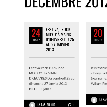
DÉCEMBRE 201
24
20
FESTIVAL ROCK
MO’FO’ À MAINS
D’OEUVRES DU 25
DÉC
2012
DÉC
2012
AU 27 JANVIER
2013
Festival rock 100% indé
It is than
MO’FO’13 à MAINS
« Pony Girl
D’ŒUVRES Du vendredi 25 au
(real name
dimanche 27 janvier 2013
William Pie
BILLET 1 jour :
LA PA
LA PARIZIENNE
1