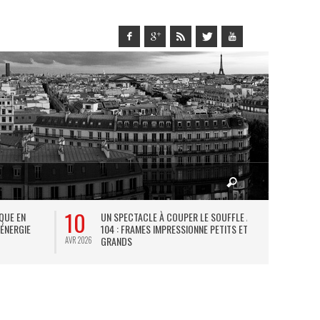
10
27
IQUE EN
UN SPECTACLE À COUPER LE SOUFFLE AU
L
 ÉNERGIE
104 : FRAMES IMPRESSIONNE PETITS ET
TH
GRANDS
AVR 2026
JUIL 2026