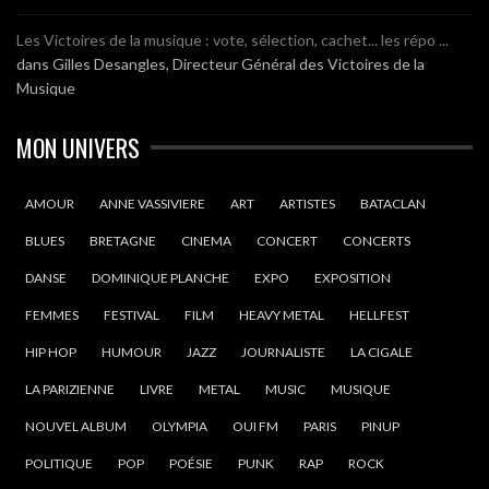
Les Victoires de la musique : vote, sélection, cachet... les répo ...
dans
Gilles Desangles, Directeur Général des Victoires de la
Musique
MON UNIVERS
AMOUR
ANNE VASSIVIERE
ART
ARTISTES
BATACLAN
BLUES
BRETAGNE
CINEMA
CONCERT
CONCERTS
DANSE
DOMINIQUE PLANCHE
EXPO
EXPOSITION
FEMMES
FESTIVAL
FILM
HEAVY METAL
HELLFEST
HIP HOP
HUMOUR
JAZZ
JOURNALISTE
LA CIGALE
LA PARIZIENNE
LIVRE
METAL
MUSIC
MUSIQUE
NOUVEL ALBUM
OLYMPIA
OUI FM
PARIS
PINUP
POLITIQUE
POP
POÉSIE
PUNK
RAP
ROCK