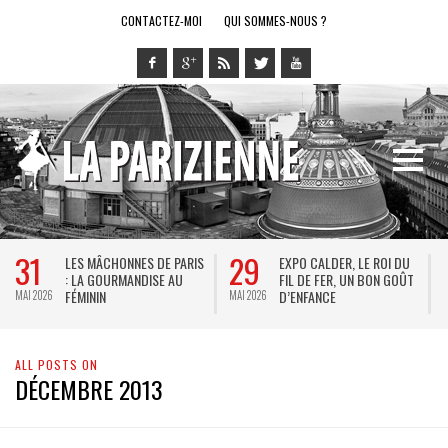
CONTACTEZ-MOI
QUI SOMMES-NOUS ?
31
29
LES MÂCHONNES DE PARIS
EXPO CALDER, LE ROI DU
: LA GOURMANDISE AU
FIL DE FER, UN BON GOÛT
FÉMININ
D’ENFANCE
MAI 2026
MAI 2026
M
ALL POSTS ON
DÉCEMBRE 2013