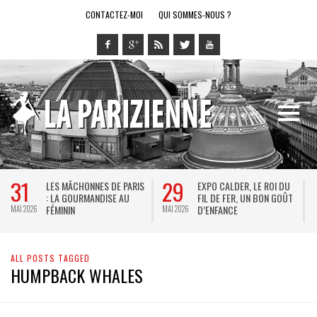
CONTACTEZ-MOI
QUI SOMMES-NOUS ?
31
29
LES MÂCHONNES DE PARIS
EXPO CALDER, LE ROI DU
: LA GOURMANDISE AU
FIL DE FER, UN BON GOÛT
FÉMININ
D’ENFANCE
MAI 2026
MAI 2026
M
ALL POSTS TAGGED
HUMPBACK WHALES