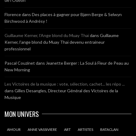
de l’Odéon
Florence
dans
Des places à gagner pour Bjørn Berge & Selwyn
Birchwood à Andrésy !
Guillaume Kerner, l’Ange blond du Muay Thaï
dans
Guillaume
Kerner, l’ange blond du Muay Thaï devenu entraineur
professionnel
Pascal Couzinet
dans
Jeanette Berger : La Soul à Fleur de Peau au
New Morning
Les Victoires de la musique : vote, sélection, cachet... les répo ...
dans
Gilles Desangles, Directeur Général des Victoires de la
Musique
MON UNIVERS
AMOUR
ANNE VASSIVIERE
ART
ARTISTES
BATACLAN