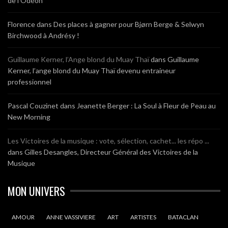
de l’Odéon
Florence
dans
Des places à gagner pour Bjørn Berge & Selwyn
Birchwood à Andrésy !
Guillaume Kerner, l’Ange blond du Muay Thaï
dans
Guillaume
Kerner, l’ange blond du Muay Thaï devenu entraineur
professionnel
Pascal Couzinet
dans
Jeanette Berger : La Soul à Fleur de Peau au
New Morning
Les Victoires de la musique : vote, sélection, cachet... les répo ...
dans
Gilles Desangles, Directeur Général des Victoires de la
Musique
MON UNIVERS
AMOUR
ANNE VASSIVIERE
ART
ARTISTES
BATACLAN