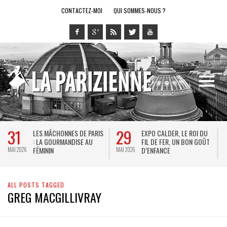
CONTACTEZ-MOI
QUI SOMMES-NOUS ?
31
29
LES MÂCHONNES DE PARIS
EXPO CALDER, LE ROI DU
: LA GOURMANDISE AU
FIL DE FER, UN BON GOÛT
FÉMININ
D’ENFANCE
MAI 2026
MAI 2026
M
ALL POSTS TAGGED
GREG MACGILLIVRAY