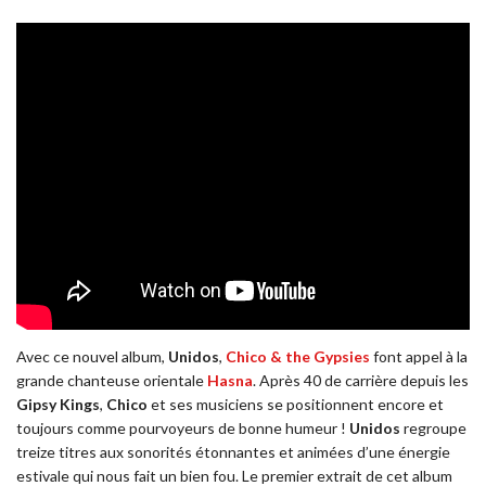
Avec ce nouvel album,
Unidos
,
Chico & the Gypsies
font appel à la
grande chanteuse orientale
Hasna
. Après 40 de carrière depuis les
Gipsy Kings
,
Chico
et ses musiciens se positionnent encore et
toujours comme pourvoyeurs de bonne humeur !
Unidos
regroupe
treize titres aux sonorités étonnantes et animées d’une énergie
estivale qui nous fait un bien fou. Le premier extrait de cet album