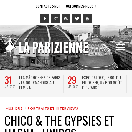
CONTACTEZ-MOI
QUI SOMMES-NOUS ?
28
14
DU
LE RING DE KATHARSY, UN
BREL ET LA DANSE AU
OÛT
SPECTACLE EN FORME DE
THÉÂTRE DE LA VILLE : DE
JEU VIDÉO !
KEERSMAEKER SUBLIME
MAI 2026
MAI 2026
JACQUES BREL
MUSIQUE
PORTRAITS ET INTERVIEWS
CHICO & THE GYPSIES ET