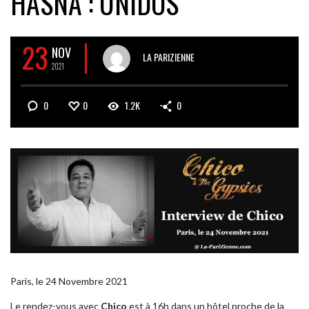
HASNA : UNIDOS
23
NOV
LA PARIZIENNE
2021
0
0
1.2K
0
Paris, le 24 Novembre 2021
Le rendez-vous avec
Chico
est à 16h dans un hôtel proche de la