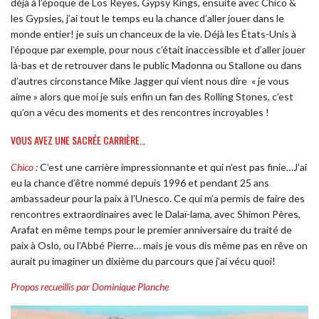
déjà à l’époque de Los Reyes, Gypsy Kings, ensuite avec Chico &
les Gypsies, j’ai tout le temps eu la chance d’aller jouer dans le
monde entier!
je suis un chanceux de la vie.
Déjà les États-Unis à
l’époque par exemple, pour nous c’était inaccessible et d’aller jouer
là-bas et de retrouver dans le public Madonna ou Stallone ou dans
d’autres circonstance Mike Jagger qui vient nous dire
«
je vous
aime » alors que moi je suis enfin un fan des Rolling Stones, c’est
qu’on a vécu des moments et des rencontres incroyables !
VOUS AVEZ UNE SACRÉE CARRIÈRE…
Chico :
C’est une carrière impressionnante et qui n’est pas finie…J’ai
eu la chance d’être nommé depuis 1996 et pendant 25 ans
ambassadeur pour la paix à l’Unesco. Ce qui m’a permis de faire des
rencontres extraordinaires avec le Dalaï-lama, avec Shimon Pères,
Arafat en même temps pour le premier anniversaire du traité de
paix à Oslo, ou l’Abbé Pierre… mais je vous dis même pas en rêve on
aurait pu imaginer un dixième du parcours que j’ai vécu quoi!
Propos recueillis par Dominique Planche