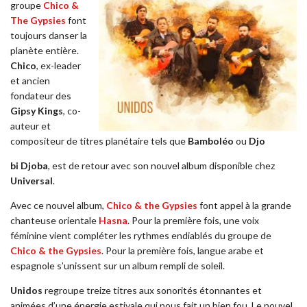
groupe
Chico &
The Gypsies
font
toujours danser la
planète entière.
Chico
, ex-leader
et ancien
fondateur des
Gipsy Kings
, co-
auteur et
compositeur de titres planétaire tels que
Bamboléo
ou
Djo
bi Djoba
, est de retour avec son nouvel album disponible chez
Universal
.
Avec ce nouvel album,
Chico & the Gypsies
font appel à la grande
chanteuse orientale
Hasna
. Pour la première fois, une voix
féminine vient compléter les rythmes endiablés du groupe de
Chico & the Gypsies
. Pour la première fois, langue arabe et
espagnole s’unissent sur un album rempli de soleil.
Unidos
regroupe treize titres aux sonorités étonnantes et
animées d’une énergie estivale qui nous fait un bien fou. Le nouvel