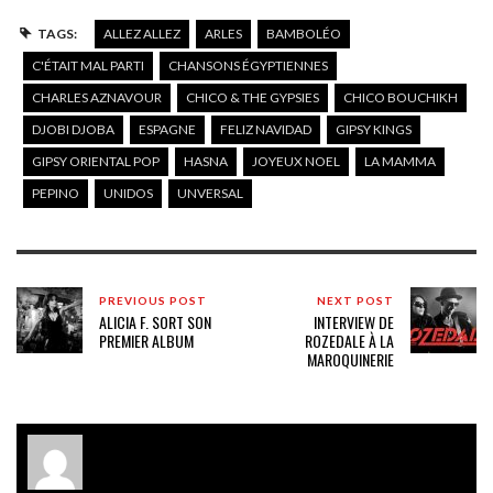
TAGS:
ALLEZ ALLEZ
ARLES
BAMBOLÉO
C'ÉTAIT MAL PARTI
CHANSONS ÉGYPTIENNES
CHARLES AZNAVOUR
CHICO & THE GYPSIES
CHICO BOUCHIKH
DJOBI DJOBA
ESPAGNE
FELIZ NAVIDAD
GIPSY KINGS
GIPSY ORIENTAL POP
HASNA
JOYEUX NOEL
LA MAMMA
PEPINO
UNIDOS
UNVERSAL
PREVIOUS POST
NEXT POST
ALICIA F. SORT SON
INTERVIEW DE
PREMIER ALBUM
ROZEDALE À LA
MAROQUINERIE