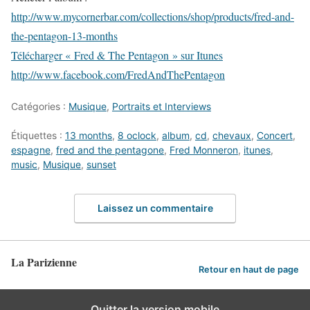
http://www.mycornerbar.com/collections/shop/products/fred-and-
the-pentagon-13-months
Télécharger « Fred & The Pentagon » sur Itunes
http://www.facebook.com/FredAndThePentagon
Catégories :
Musique
,
Portraits et Interviews
Étiquettes :
13 months
,
8 oclock
,
album
,
cd
,
chevaux
,
Concert
,
espagne
,
fred and the pentagone
,
Fred Monneron
,
itunes
,
music
,
Musique
,
sunset
Laissez un commentaire
La Parizienne
Retour en haut de page
Quitter la version mobile