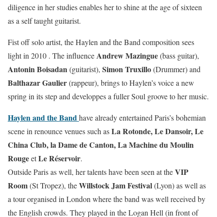
diligence in her studies enables her to shine at the age of sixteen
as a self taught guitarist.
Fist off solo artist, the Haylen and the Band composition sees
Andrew Mazingue
light in 2010 . The influence
(bass guitar),
Antonin Boisadan
Simon Truxillo
(guitarist),
(Drummer) and
Balthazar Gaulier
(rappeur), brings to Haylen’s voice a new
spring in its step and developpes a fuller Soul groove to her music.
Haylen and the Band
have already entertained Paris’s bohemian
La Rotonde, Le Dansoir, Le
scene in renounce venues such as
China Club, la Dame de Canton, La Machine du Moulin
Rouge
Le Réservoir
et
.
VIP
Outside Paris as well, her talents have been seen at the
Room
Willstock Jam Festival
(St Tropez), the
(Lyon) as well as
a tour organised in London where the band was well received by
the English crowds. They played in the Logan Hell (in front of