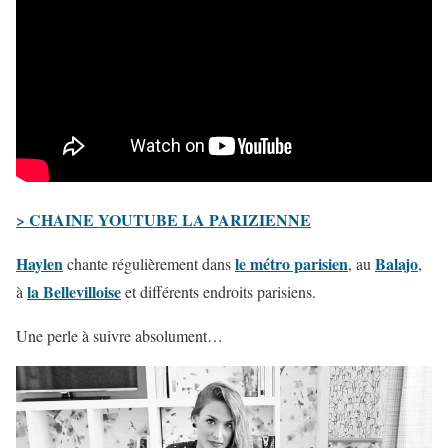
> CHAINE YOUTUBE LA PARIZIENNE
Haylen
le métro parisien
Balajo
chante régulièrement dans
, au
,
la Bellevilloise
à
et différents endroits parisiens.
Une perle à suivre absolument…