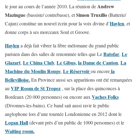
Andrew
le
jour au cours de l’année 2010. La réunion de
Mazingue
Simon Truxillo
(bassiste/ contrebasse), et
(Batterie/
Haylen
Cajun) constitue un nouvel écrin pour la voix divine d’
, et
donne corps à ses morceaux Soul et Groove.
Haylen
a déjà fait vibrer la fibre mélomane du grand public
Batofar
Le
parisien dans des salles de renommée telles que Le
,
Glazart
Le China Club
Le Gibus,
la Dame de Canton
La
,
,
,
Machine du Moulin Rouge
Le Réservoir
la
,
ou encore
Bellevilloise.
En Province aussi ses apparitions ont été remarquées
VIP Room de St Tropez
au
, sur la place des quinconces à
Vaches Folks
Bordeaux (20 000 personnes) ou encore aux
(Divonnes-les-bains). Ce band sait aussi ravir le public
anglophone lors d’une tournée Londonienne en 2012 dont le
Logan Hall
(devant près d’un public de 1000 personnes) et le
Waiting room.