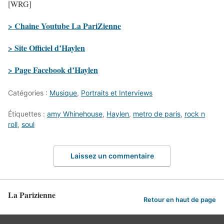
[WRG]
> Chaine Youtube La PariZienne
> Site Officiel d’Haylen
> Page Facebook d’Haylen
Catégories :
Musique
,
Portraits et Interviews
Étiquettes :
amy Whinehouse
,
Haylen
,
metro de paris
,
rock n
roll
,
soul
Laissez un commentaire
La Parizienne
Retour en haut de page