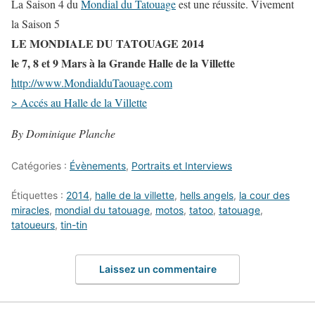
La Saison 4 du
Mondial du Tatouage
est une réussite. Vivement
la Saison 5
LE MONDIALE DU TATOUAGE 2014
le 7, 8 et 9 Mars à la Grande Halle de la Villette
http://www.MondialduTaouage.com
> Accés au Halle de la Villette
By Dominique Planche
Catégories :
Évènements
,
Portraits et Interviews
Étiquettes :
2014
,
halle de la villette
,
hells angels
,
la cour des
miracles
,
mondial du tatouage
,
motos
,
tatoo
,
tatouage
,
tatoueurs
,
tin-tin
Laissez un commentaire