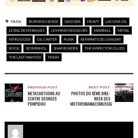
TAGS:
BURNING HEADS
DAGOBA
HEAVY
LACUNA OIL
LE BAL DES ENRAGES
LES MINIS VENGEURS
MADBALL
METAL
NITROGODS
OIL CARTER
PUNK
REMPARTS DE LONGWY
ROCK
SEYMINHOL
SNAP BORDER
THE INSPECTOR CLUZO
THE LAST WANTED
TRASH
PREVIOUS POST
NEXT POST
METACARTOONS AU
PHOTOS DU 8ÈME BIKE-
CENTRE GEORGES
WEEK DES
POMPIDOU
MOTORSMANIACSMUSSIG