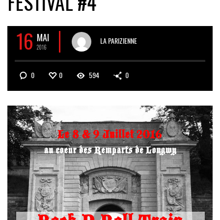
FESTIVAL #4
16
MAI
LA PARIZIENNE
2016
0
0
594
0