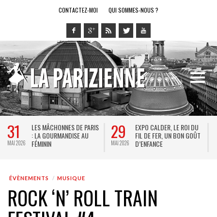
CONTACTEZ-MOI
QUI SOMMES-NOUS ?
28
14
XPO CALDER, LE ROI DU
LE RING DE KATHARSY, UN
BREL 
IL DE FER, UN BON GOÛT
SPECTACLE EN FORME DE
THÉÂT
’ENFANCE
JEU VIDÉO !
KEER
MAI 2026
MAI 2026
JACQ
ÉVÈNEMENTS
MUSIQUE
ROCK ‘N’ ROLL TRAIN