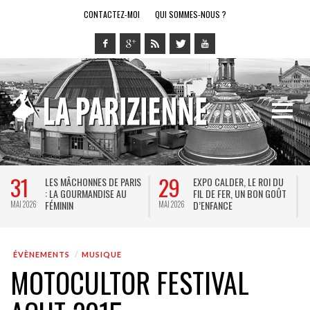
CONTACTEZ-MOI
QUI SOMMES-NOUS ?
28
14
LE RING DE KATHARSY, UN
BREL ET LA DANSE AU
SPECTACLE EN FORME DE
THÉÂTRE DE LA VILLE : DE
JEU VIDÉO !
KEERSMAEKER SUBLIME
MAI 2026
MAI 2026
JACQUES BREL
ÉVÈNEMENTS
MUSIQUE
MOTOCULTOR FESTIVAL