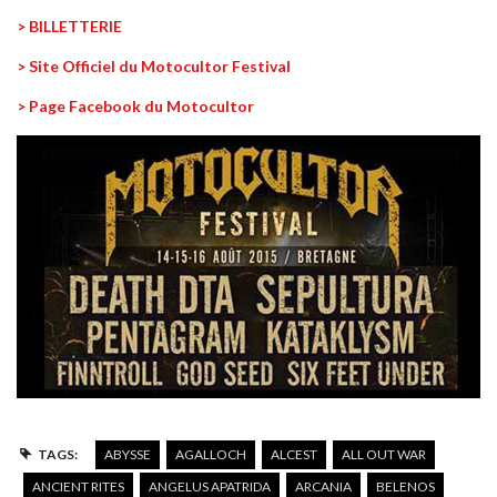
> BILLETTERIE
> Site Officiel du Motocultor Festival
> Page Facebook du Motocultor
TAGS:
ABYSSE
AGALLOCH
ALCEST
ALL OUT WAR
ANCIENT RITES
ANGELUS APATRIDA
ARCANIA
BELENOS