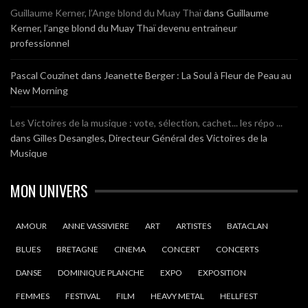
Guillaume Kerner, l’Ange blond du Muay Thaï
dans
Guillaume
Kerner, l’ange blond du Muay Thaï devenu entraineur
professionnel
Pascal Couzinet
dans
Jeanette Berger : La Soul à Fleur de Peau au
New Morning
Les Victoires de la musique : vote, sélection, cachet... les répo ...
dans
Gilles Desangles, Directeur Général des Victoires de la
Musique
MON UNIVERS
AMOUR
ANNE VASSIVIERE
ART
ARTISTES
BATACLAN
BLUES
BRETAGNE
CINEMA
CONCERT
CONCERTS
DANSE
DOMINIQUE PLANCHE
EXPO
EXPOSITION
FEMMES
FESTIVAL
FILM
HEAVY METAL
HELLFEST