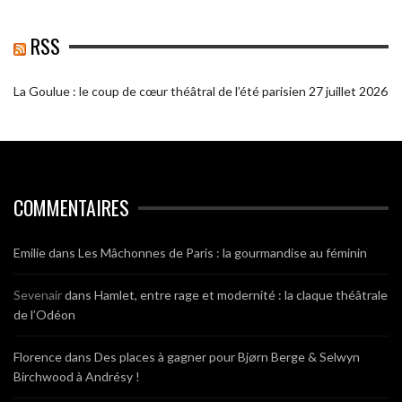
RSS
La Goulue : le coup de cœur théâtral de l’été parisien
27 juillet 2026
COMMENTAIRES
Emilie
dans
Les Mâchonnes de Paris : la gourmandise au féminin
Sevenair
dans
Hamlet, entre rage et modernité : la claque théâtrale
de l’Odéon
Florence
dans
Des places à gagner pour Bjørn Berge & Selwyn
Birchwood à Andrésy !