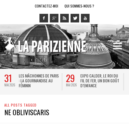
CONTACTEZ-MOI
QUI SOMMES-NOUS ?
31
29
LES MÂCHONNES DE PARIS
EXPO CALDER, LE ROI DU
: LA GOURMANDISE AU
FIL DE FER, UN BON GOÛT
FÉMININ
D’ENFANCE
MAI 2026
MAI 2026
M
ALL POSTS TAGGED
NE OBLIVISCARIS