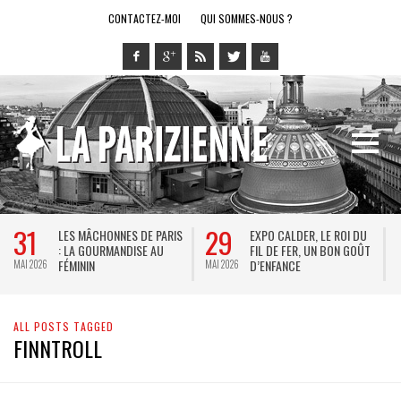
CONTACTEZ-MOI
QUI SOMMES-NOUS ?
31
29
LES MÂCHONNES DE PARIS
EXPO CALDER, LE ROI DU
: LA GOURMANDISE AU
FIL DE FER, UN BON GOÛT
FÉMININ
D’ENFANCE
MAI 2026
MAI 2026
M
ALL POSTS TAGGED
FINNTROLL