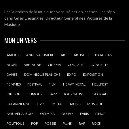
Les Victoires de la musique : vote, sélection, cachet... les répo ...
dans
Gilles Desangles, Directeur Général des Victoires de la
Musique
MON UNIVERS
AMOUR
ANNE VASSIVIERE
ART
ARTISTES
BATACLAN
BLUES
BRETAGNE
CINEMA
CONCERT
CONCERTS
DANSE
DOMINIQUE PLANCHE
EXPO
EXPOSITION
FEMMES
FESTIVAL
FILM
HEAVY METAL
HELLFEST
HIP HOP
HUMOUR
JAZZ
JOURNALISTE
LA CIGALE
LA PARIZIENNE
LIVRE
METAL
MUSIC
MUSIQUE
NOUVEL ALBUM
OLYMPIA
OUI FM
PARIS
PINUP
POLITIQUE
POP
POÉSIE
PUNK
RAP
ROCK