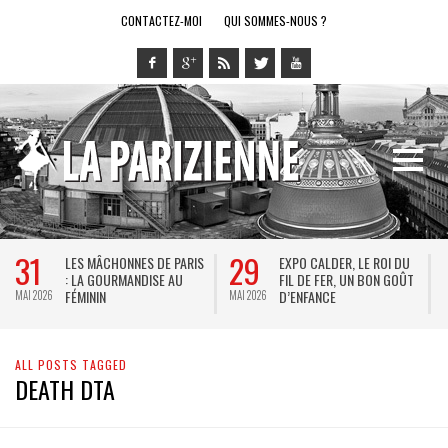
CONTACTEZ-MOI
QUI SOMMES-NOUS ?
31
29
LES MÂCHONNES DE PARIS
EXPO CALDER, LE ROI DU
: LA GOURMANDISE AU
FIL DE FER, UN BON GOÛT
FÉMININ
D’ENFANCE
MAI 2026
MAI 2026
M
ALL POSTS TAGGED
DEATH DTA