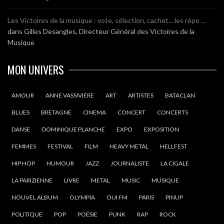
Les Victoires de la musique : vote, sélection, cachet... les répo ...
dans
Gilles Desangles, Directeur Général des Victoires de la
Musique
MON UNIVERS
AMOUR
ANNE VASSIVIERE
ART
ARTISTES
BATACLAN
BLUES
BRETAGNE
CINEMA
CONCERT
CONCERTS
DANSE
DOMINIQUE PLANCHE
EXPO
EXPOSITION
FEMMES
FESTIVAL
FILM
HEAVY METAL
HELLFEST
HIP HOP
HUMOUR
JAZZ
JOURNALISTE
LA CIGALE
LA PARIZIENNE
LIVRE
METAL
MUSIC
MUSIQUE
NOUVEL ALBUM
OLYMPIA
OUI FM
PARIS
PINUP
POLITIQUE
POP
POÉSIE
PUNK
RAP
ROCK