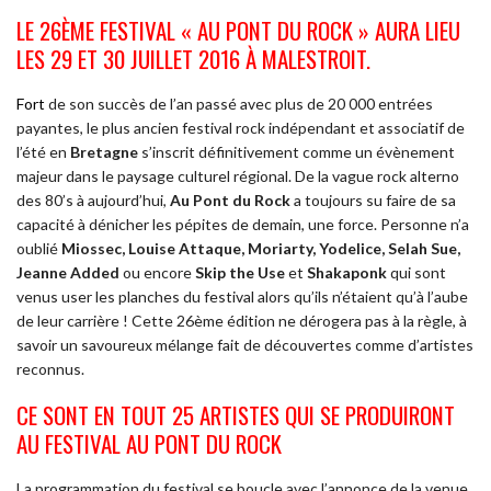
LE 26
ÈME
FESTIVAL « AU PONT DU ROCK » AURA LIEU
LES 29 ET 30 JUILLET 2016 À MALESTROIT.
Fort
de son succès de l’an passé avec plus de 20 000 entrées
payantes, le plus ancien festival rock indépendant et associatif de
l’été en
Bretagne
s’inscrit définitivement comme un évènement
majeur dans le paysage culturel régional. De la vague rock alterno
des 80’s à aujourd’hui,
Au Pont du Rock
a toujours su faire de sa
capacité à dénicher les pépites de demain, une force. Personne n’a
oublié
Miossec, Louise Attaque, Moriarty, Yodelice, Selah Sue,
Jeanne Added
ou encore
Skip the Use
et
Shakaponk
qui sont
venus user les planches du festival alors qu’ils n’étaient qu’à l’aube
de leur carrière ! Cette 26
ème
édition ne dérogera pas à la règle, à
savoir un savoureux mélange fait de découvertes comme d’artistes
reconnus.
CE SONT EN TOUT 25 ARTISTES QUI SE PRODUIRONT
AU FESTIVAL AU PONT DU ROCK
La programmation du festival se boucle avec l’annonce de la venue