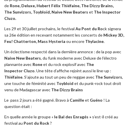
de
Rone, Deluxe, Hubert Félix Thiéfaine, The Dizzy Brains,
The Sunvizors, Toybloïd, Naive New Beaters
et
The Inspector
Cluzo.
Les 29 et 30 juillet prochains, le festival
Au Pont du Ro
ck signera
sa 26e édition en recevant notamment les concerts de
Mickey 3D,
Feu! Chatterton, Mass Hysteria
ou encore
Thylacine
.
Un éclectisme respecté dans la dernière annonce : de la pop avec
Naive New Beaters
, du funk moderne avec Deluxe de l’électro
plannante avec
Rone
et du rock explosif avec
The
Inspector Cluzo
. Une tête d’affiche rejoint aussi le line-up :
Thiéfaine
. S’ajoute au tout un peu de reggae avec
The Sunvizors
,
une touche de féminité avec
Toybloïd
et du punk-rock tout droit
venu de Madagascar avec
The Dizzy Brains
Le pass 2 jours a été gagné. Bravo à
Camille
et
Guéno
! La
question était :
En quelle année le groupe «
le Bal des Enragés »
s’est-il créé au
festival au
Pont du Rock
?