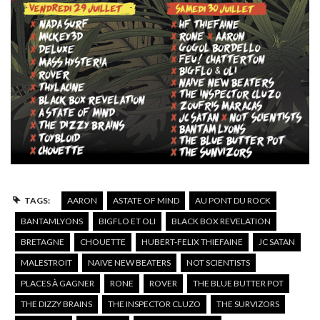
TAGS:
AARON
ASTATE OF MIND
AU PONT DU ROCK
BANTAMLYONS
BIGFLO ET OLI
BLACK BOX REVELATION
BRETAGNE
CHOUETTE
HUBERT-FELIX THIEFAINE
JC SATAN
MALESTROIT
NAIVE NEW BEATERS
NOT SCIENTISTS
PLACES À GAGNER
RONE
ROVER
THE BLUE BUTTER POT
THE DIZZY BRAINS
THE INSPECTOR CLUZO
THE SURVIZORS