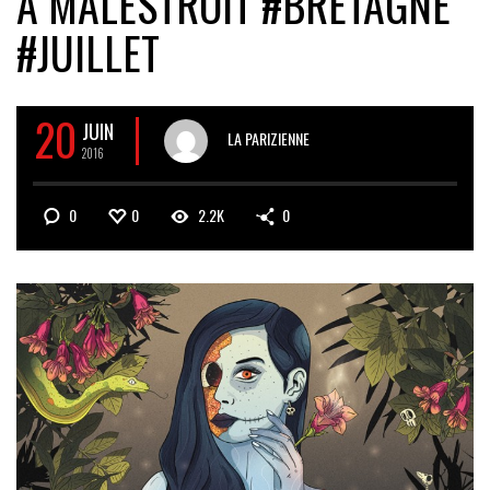
À MALESTROIT #BRETAGNE
#JUILLET
20
JUIN
LA PARIZIENNE
2016
0
0
2.2K
0