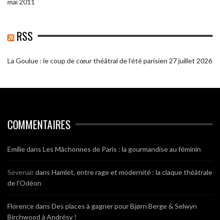
mai 2011
RSS
La Goulue : le coup de cœur théâtral de l’été parisien
27 juillet 2026
COMMENTAIRES
Emilie
dans
Les Mâchonnes de Paris : la gourmandise au féminin
Sevenair
dans
Hamlet, entre rage et modernité : la claque théâtrale
de l’Odéon
Florence
dans
Des places à gagner pour Bjørn Berge & Selwyn
Birchwood à Andrésy !