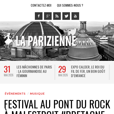
CONTACTEZ-MOI
QUI SOMMES-NOUS ?
31
29
LES MÂCHONNES DE PARIS
EXPO CALDER, LE ROI DU
: LA GOURMANDISE AU
FIL DE FER, UN BON GOÛT
FÉMININ
D’ENFANCE
MAI 2026
MAI 2026
M
ÉVÈNEMENTS
MUSIQUE
FESTIVAL AU PONT DU ROCK