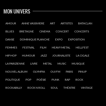
MON UNIVERS
AMOUR
ANNE VASSIVIERE
ART
ARTISTES
BATACLAN
BLUES
BRETAGNE
CINEMA
CONCERT
CONCERTS
DANSE
DOMINIQUE PLANCHE
EXPO
EXPOSITION
FEMMES
FESTIVAL
FILM
HEAVY METAL
HELLFEST
HIP HOP
HUMOUR
JAZZ
JOURNALISTE
LA CIGALE
LA PARIZIENNE
LIVRE
METAL
MUSIC
MUSIQUE
NOUVEL ALBUM
OLYMPIA
OUI FM
PARIS
PINUP
POLITIQUE
POP
POÉSIE
PUNK
RAP
ROCK
ROCKABILLY
ROCK N ROLL
SOUL
THÉATRE
VINTAGE