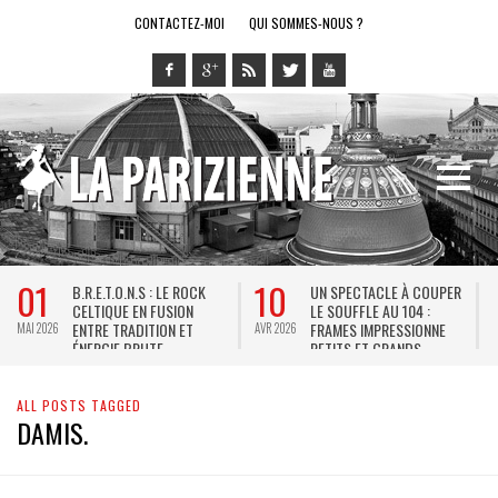
CONTACTEZ-MOI
QUI SOMMES-NOUS ?
01
10
B.R.E.T.O.N.S : LE ROCK
UN SPECTACLE À COUPER
CELTIQUE EN FUSION
LE SOUFFLE AU 104 :
ENTRE TRADITION ET
FRAMES IMPRESSIONNE
MAI 2026
AVR 2026
J
ÉNERGIE BRUTE
PETITS ET GRANDS
ALL POSTS TAGGED
DAMIS.