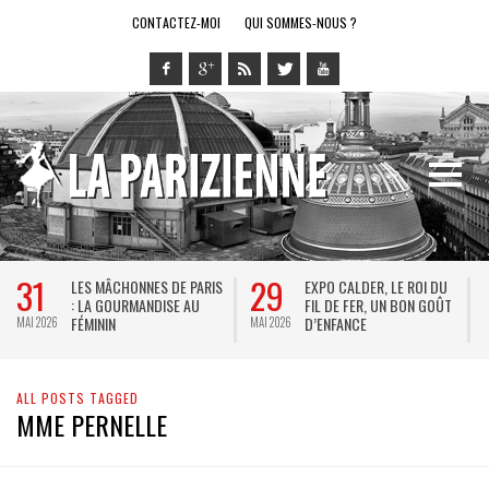
CONTACTEZ-MOI
QUI SOMMES-NOUS ?
31
29
LES MÂCHONNES DE PARIS
EXPO CALDER, LE ROI DU
: LA GOURMANDISE AU
FIL DE FER, UN BON GOÛT
FÉMININ
D’ENFANCE
MAI 2026
MAI 2026
M
ALL POSTS TAGGED
MME PERNELLE