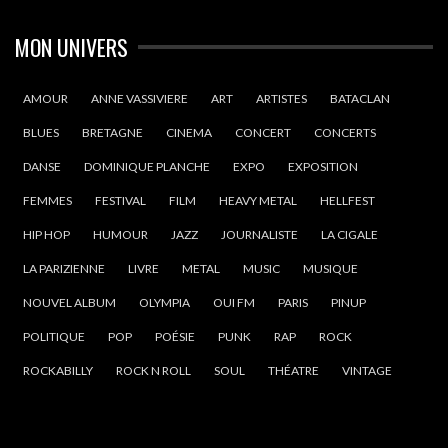
MON UNIVERS
AMOUR
ANNE VASSIVIERE
ART
ARTISTES
BATACLAN
BLUES
BRETAGNE
CINEMA
CONCERT
CONCERTS
DANSE
DOMINIQUE PLANCHE
EXPO
EXPOSITION
FEMMES
FESTIVAL
FILM
HEAVY METAL
HELLFEST
HIP HOP
HUMOUR
JAZZ
JOURNALISTE
LA CIGALE
LA PARIZIENNE
LIVRE
METAL
MUSIC
MUSIQUE
NOUVEL ALBUM
OLYMPIA
OUI FM
PARIS
PINUP
POLITIQUE
POP
POÉSIE
PUNK
RAP
ROCK
ROCKABILLY
ROCK N ROLL
SOUL
THÉATRE
VINTAGE