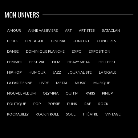
MON UNIVERS
AMOUR
ANNE VASSIVIERE
ART
ARTISTES
BATACLAN
BLUES
BRETAGNE
CINEMA
CONCERT
CONCERTS
DANSE
DOMINIQUE PLANCHE
EXPO
EXPOSITION
FEMMES
FESTIVAL
FILM
HEAVY METAL
HELLFEST
HIP HOP
HUMOUR
JAZZ
JOURNALISTE
LA CIGALE
LA PARIZIENNE
LIVRE
METAL
MUSIC
MUSIQUE
NOUVEL ALBUM
OLYMPIA
OUI FM
PARIS
PINUP
POLITIQUE
POP
POÉSIE
PUNK
RAP
ROCK
ROCKABILLY
ROCK N ROLL
SOUL
THÉATRE
VINTAGE