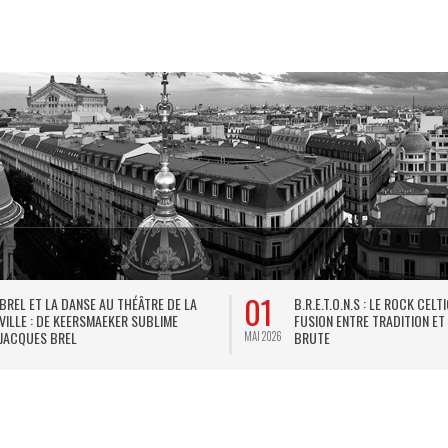
01
BREL ET LA DANSE AU THÉÂTRE DE LA
B.R.E.T.O.N.S : LE ROCK CELT
VILLE : DE KEERSMAEKER SUBLIME
FUSION ENTRE TRADITION ET
JACQUES BREL
BRUTE
MAI 2026