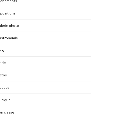
vènements
positions
lerie photo
astronomie
vre
ode
otos
usees
usique
n classé