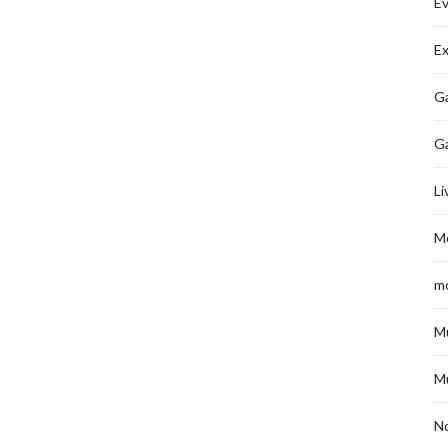
É
Ex
Ga
G
Li
M
m
M
M
No