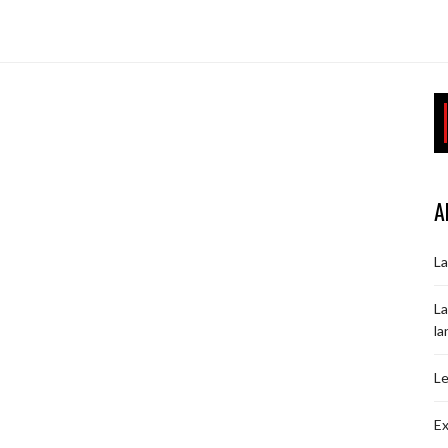
A
La
La
la
Le
Ex