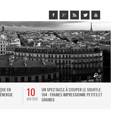
10
27
IQUE EN
UN SPECTACLE À COUPER LE SOUFFLE AU
L
 ÉNERGIE
104 : FRAMES IMPRESSIONNE PETITS ET
TH
GRANDS
AVR 2026
JUIL 2026