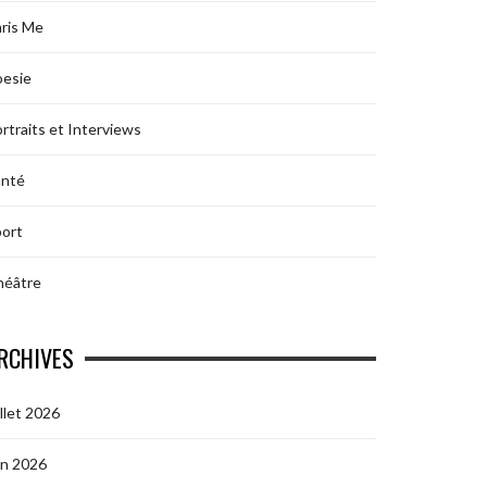
ris Me
oesie
rtraits et Interviews
anté
ort
héâtre
RCHIVES
illet 2026
in 2026