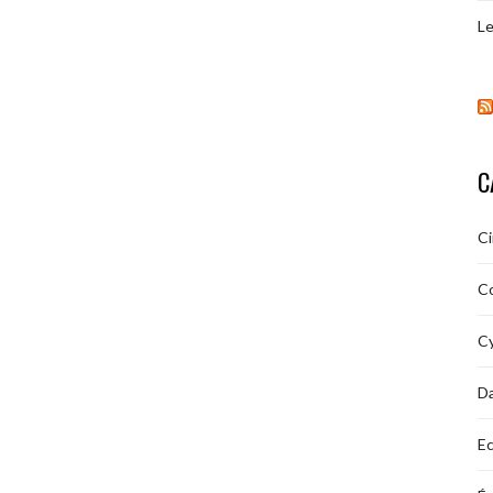
Le
C
C
C
Cy
D
Ec