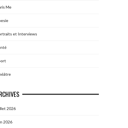
ris Me
oesie
rtraits et Interviews
anté
ort
héâtre
RCHIVES
illet 2026
in 2026