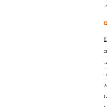
Le
C
C
C
Cy
D
Ec