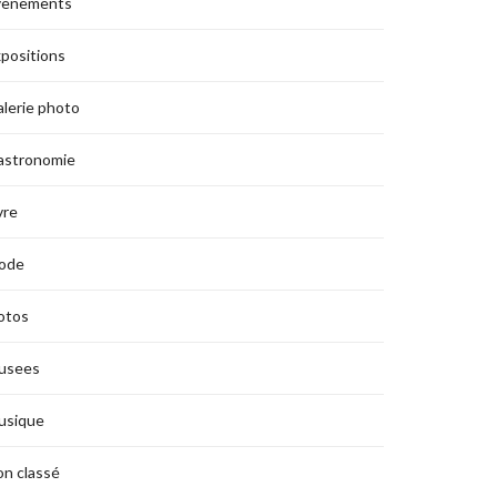
vènements
positions
lerie photo
astronomie
vre
ode
otos
usees
usique
n classé