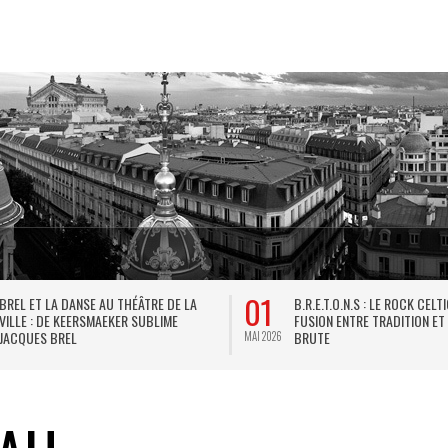
01
BREL ET LA DANSE AU THÉÂTRE DE LA
B.R.E.T.O.N.S : LE ROCK CELT
VILLE : DE KEERSMAEKER SUBLIME
FUSION ENTRE TRADITION ET
JACQUES BREL
BRUTE
MAI 2026