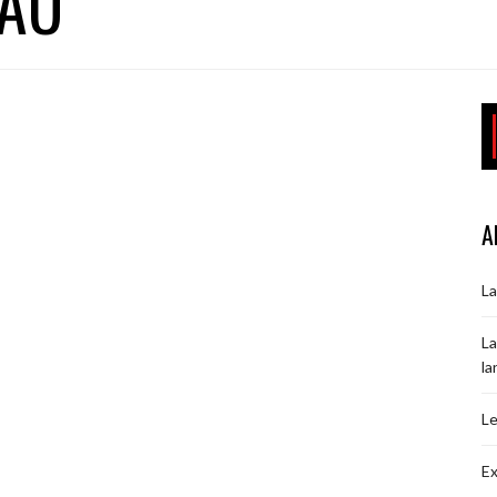
EAU
A
La
La
la
Le
Ex