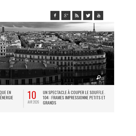
10
27
IQUE EN
UN SPECTACLE À COUPER LE SOUFFLE AU
L
 ÉNERGIE
104 : FRAMES IMPRESSIONNE PETITS ET
TH
GRANDS
AVR 2026
JUIL 2026