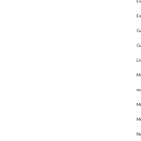
É
Ex
Ga
G
Li
M
m
M
M
No