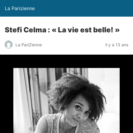
La Parizienne
Stefi Celma : « La vie est belle! »
La PariZienne
il y a 13 ans