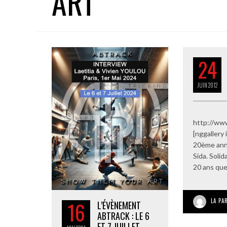
ART
24
JUIN
2012
http://www
[nggallery 
20ème anné
Sida. Solid
20 ans que
LA PA
16
L’ÉVÈNEMENT
ABTRACK : LE 6
ET 7 JUILLET