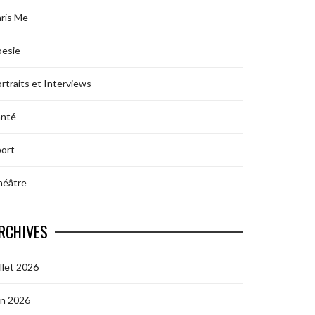
ris Me
oesie
rtraits et Interviews
anté
ort
héâtre
RCHIVES
illet 2026
in 2026