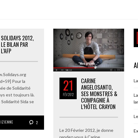
SOLIDAYS 2012,
LE BILAN PAR
L’AFP
A
.Solidays.org
21
CARINE
La
id=59] Pour la
ANGELOSANTO,
e de Solidarité
SES MONSTRES &
ays est toujours là.
FÉV
2012
La
COMPAGNIE À
 Solidarité Sida se
la
L’HÔTEL CRAYON
Le
RIZIENNE
2
Le 20 Février 2012, je donne
Ex
rendez-vous à Carine