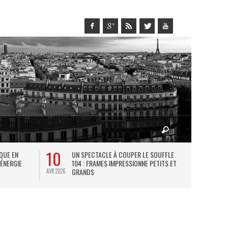
10
27
IQUE EN
UN SPECTACLE À COUPER LE SOUFFLE AU
L
 ÉNERGIE
104 : FRAMES IMPRESSIONNE PETITS ET
TH
GRANDS
AVR 2026
JUIL 2026