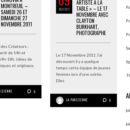
09
ARTISTE À LA
MONTREUIL –
Pa
TABLE » – LE 17
NOV
2011
SAMEDI 26 ET
NOVEMBRE AVEC
DIMANCHE 27
CLAYTON
P
NOVEMBRE 2011
BURKHART,
PHOTOGRAPHE
Po
des Créateurs :
S
artir de 14h et
Le 17 Novembre 2011 J’ai
14h-18h. Idées de
découvert il y a quelque
Sp
iques et originaux.
temps cette équipe de jeunes
femmes lors d’une soirée.
T
Elles
RIZIENNE
0
A
LA PARIZIENNE
0
ju
ju