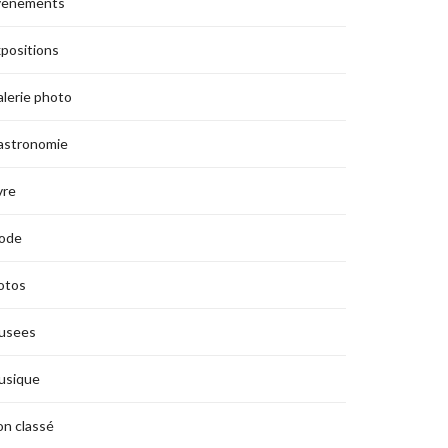
vènements
positions
lerie photo
astronomie
vre
ode
otos
usees
usique
n classé