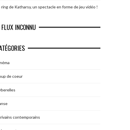
 ring de Katharsy, un spectacle en forme de jeu vidéo !
FLUX INCONNU
ATÉGORIES
inéma
oup de coeur
berelles
anse
rivains contemporains