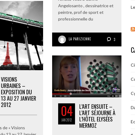
Angelosanto , dessinatrice et
Le
peintre, prof de sport et
professionnelle du
LA PARIZIENNE
3
C
C
VISIONS
C
URBAINES –
EXPOSITION DU
Cy
13 AU 27 JANVIER
2012
04
L’ART ENSUITE –
D
L’ART SÉJOURNE À
L’HÔTEL ELYSÉES
JAN
2012
Ec
MERMOZ
s de « Visions
 du 13 au 27 Janvier