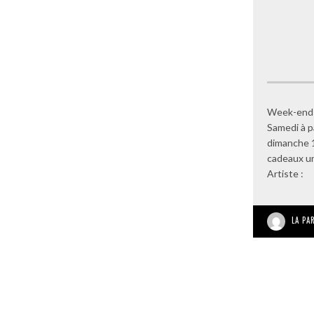
Week-end 
Samedi à p
dimanche 
cadeaux un
Artiste :
LA PA