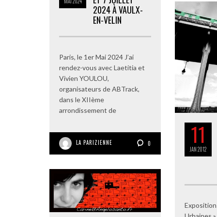
MAI
2024
2024 À VAULX-
EN-VELIN
Paris, le 1er Mai 2024 J’ai
rendez-vous avec Laetitia et
Vivien YOULOU,
organisateurs de ABTrack,
dans le XIIème
arrondissement de
11
LA PARIZIENNE
0
JAN
2012
Exposition
Urbaines »