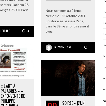
É
rie Mark Hachem 28,
Vosges 75004 Paris
Nous sommes au 21ème
Ex
siècle : le 18 Octobre 2011.
L’histoire se passe à Paris,
Ga
dans le 8ème arrondissement
RIZIENNE
0
avec
G
Li
LA PARIZIENNE
1
M
m
M
« L’ART À
M
PALABRES » –
EXPO-VENTE DE
PHILIPPE
No
SOIRÉE « D’UN
CHAUVIN À