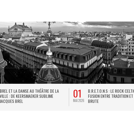
01
BREL ET LA DANSE AU THÉÂTRE DE LA
B.R.E.T.O.N.S : LE ROCK CELT
VILLE : DE KEERSMAEKER SUBLIME
FUSION ENTRE TRADITION ET
JACQUES BREL
BRUTE
MAI 2026