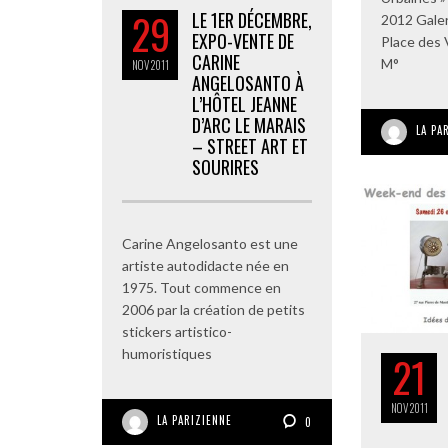
29
LE 1ER DÉCEMBRE,
2012 Gale
EXPO-VENTE DE
Place des 
CARINE
M°
NOV
2011
ANGELOSANTO À
L’HÔTEL JEANNE
D’ARC LE MARAIS
LA PA
– STREET ART ET
SOURIRES
Carine Angelosanto est une
artiste autodidacte née en
1975. Tout commence en
2006 par la création de petits
stickers artistico-
humoristiques
21
NOV
2011
LA PARIZIENNE
0