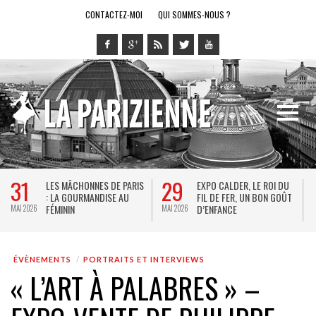
CONTACTEZ-MOI
QUI SOMMES-NOUS ?
28
14
I DU
LE RING DE KATHARSY, UN
BREL ET LA DANSE AU
 GOÛT
SPECTACLE EN FORME DE
THÉÂTRE DE LA VILLE : D
JEU VIDÉO !
KEERSMAEKER SUBLIME
MAI 2026
MAI 2026
JACQUES BREL
ÉVÈNEMENTS
PORTRAITS ET INTERVIEWS
« L’ART À PALABRES » –