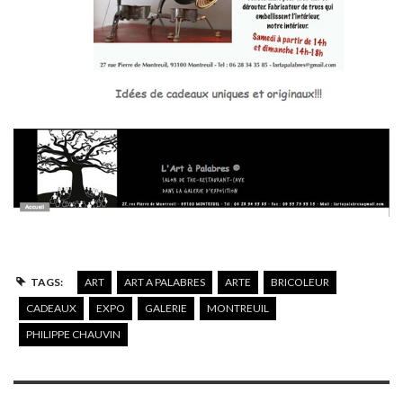
TAGS:
ART
ART A PALABRES
ARTE
BRICOLEUR
CADEAUX
EXPO
GALERIE
MONTREUIL
PHILIPPE CHAUVIN