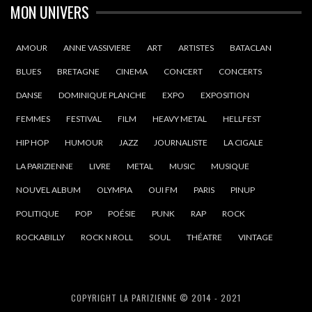
MON UNIVERS
AMOUR
ANNE VASSIVIERE
ART
ARTISTES
BATACLAN
BLUES
BRETAGNE
CINEMA
CONCERT
CONCERTS
DANSE
DOMINIQUE PLANCHE
EXPO
EXPOSITION
FEMMES
FESTIVAL
FILM
HEAVY METAL
HELLFEST
HIP HOP
HUMOUR
JAZZ
JOURNALISTE
LA CIGALE
LA PARIZIENNE
LIVRE
METAL
MUSIC
MUSIQUE
NOUVEL ALBUM
OLYMPIA
OUI FM
PARIS
PINUP
POLITIQUE
POP
POÉSIE
PUNK
RAP
ROCK
ROCKABILLY
ROCK N ROLL
SOUL
THÉATRE
VINTAGE
COPYRIGHT LA PARIZIENNE © 2014 - 2021