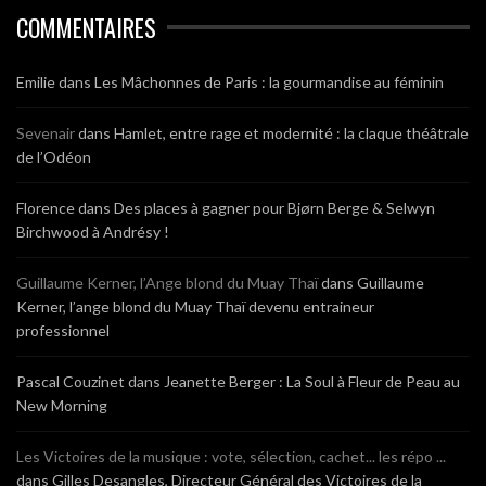
COMMENTAIRES
Emilie
dans
Les Mâchonnes de Paris : la gourmandise au féminin
Sevenair
dans
Hamlet, entre rage et modernité : la claque théâtrale
de l’Odéon
Florence
dans
Des places à gagner pour Bjørn Berge & Selwyn
Birchwood à Andrésy !
Guillaume Kerner, l’Ange blond du Muay Thaï
dans
Guillaume
Kerner, l’ange blond du Muay Thaï devenu entraineur
professionnel
Pascal Couzinet
dans
Jeanette Berger : La Soul à Fleur de Peau au
New Morning
Les Victoires de la musique : vote, sélection, cachet... les répo ...
dans
Gilles Desangles, Directeur Général des Victoires de la