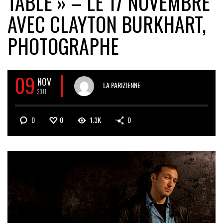
TABLE » – LE 17 NOVEMBRE
AVEC CLAYTON BURKHART,
PHOTOGRAPHE
09
NOV
LA PARIZIENNE
2011
0
0
1.3K
0