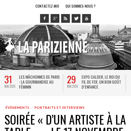
CONTACTEZ-MOI
QUI SOMMES-NOUS ?
31
29
2
LES MÂCHONNES DE PARIS
EXPO CALDER, LE ROI DU
: LA GOURMANDISE AU
FIL DE FER, UN BON GOÛT
FÉMININ
D’ENFANCE
I 2026
MAI 2026
MAI 20
ÉVÈNEMENTS
PORTRAITS ET INTERVIEWS
SOIRÉE « D’UN ARTISTE À LA