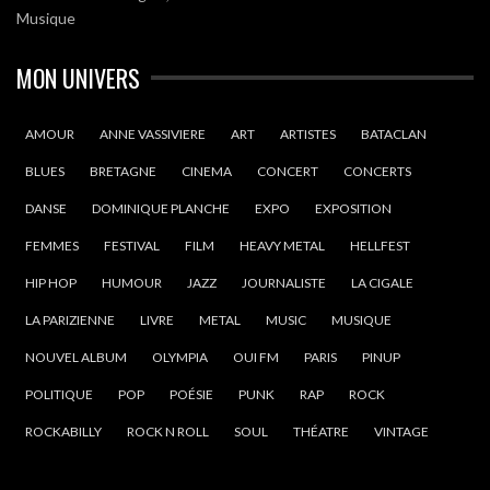
Musique
MON UNIVERS
AMOUR
ANNE VASSIVIERE
ART
ARTISTES
BATACLAN
BLUES
BRETAGNE
CINEMA
CONCERT
CONCERTS
DANSE
DOMINIQUE PLANCHE
EXPO
EXPOSITION
FEMMES
FESTIVAL
FILM
HEAVY METAL
HELLFEST
HIP HOP
HUMOUR
JAZZ
JOURNALISTE
LA CIGALE
LA PARIZIENNE
LIVRE
METAL
MUSIC
MUSIQUE
NOUVEL ALBUM
OLYMPIA
OUI FM
PARIS
PINUP
POLITIQUE
POP
POÉSIE
PUNK
RAP
ROCK
ROCKABILLY
ROCK N ROLL
SOUL
THÉATRE
VINTAGE