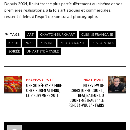
Depuis 2004, il s’intéresse plus particulièrement au cinéma et ses
premières réalisations, à la fois artistiques et commerciales,
restent fidèles à l’esprit de son travail photographe.
TAGS:
ART
CKAYTON BURKHART
CUISINE FRANÇAISE
KRISTI
PARIS
PEINTRE
PHOTOGRAPHE
RENCONTRES
SOIRÉE
UN ARTISTE À TABLE
PREVIOUS POST
NEXT POST
UNE SOIRÉE PARIZIENNE
INTERVIEW DE
CHEZ RUBEN ALTERIO,
CHRISTOPHE COUNIL,
LE 2 NOVEMBRE 2011
RÉALISATEUR DU
COURT-MÉTRAGE : "LE
RENDEZ-VOUS" - PARIS