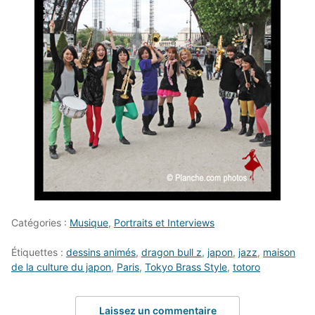
Catégories :
Musique
,
Portraits et Interviews
Étiquettes :
dessins animés
,
dragon bull z
,
japon
,
jazz
,
maison
de la culture du japon
,
Paris
,
Tokyo Brass Style
,
totoro
Laissez un commentaire