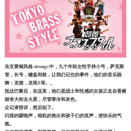
东京黄铜风格 strong>中，九个年轻女性手持小号，萨克斯
管，长号，键盘和鼓，让我们记住的事件，他们的音乐跳
舞：龙猫，龙珠Z等。。
抵达巴黎后，在这里，他们是战士和性感的女孩正走在香榭
丽舍大街去火星，尽管寒冷和灰色。
众记者惊讶，然后如下。
闪烁的噼啪声，相机的推出和孩子们的笑声，使快乐的气
氛。