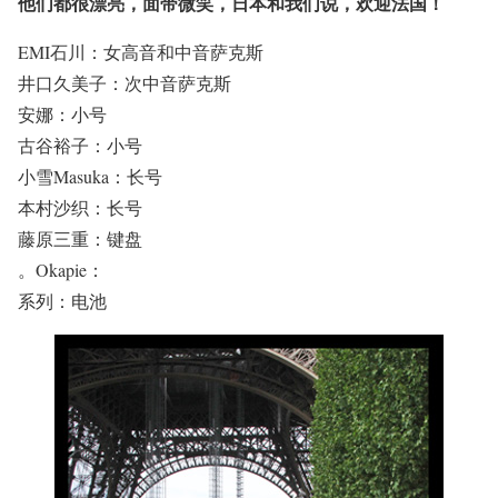
他们都很漂亮，面带微笑，日本和我们说，欢迎法国！
EMI石川：女高音和中音萨克斯
井口久美子：次中音萨克斯
安娜：小号
古谷裕子：小号
小雪Masuka：长号
本村沙织：长号
藤原三重：键盘
。Okapie：
系列：电池