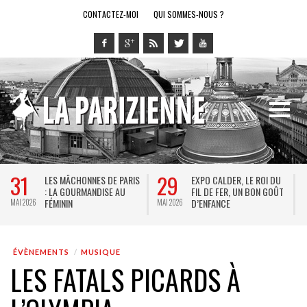
CONTACTEZ-MOI
QUI SOMMES-NOUS ?
28
14
DER, LE ROI DU
LE RING DE KATHARSY, UN
BREL ET LA 
ER, UN BON GOÛT
SPECTACLE EN FORME DE
THÉÂTRE DE L
CE
JEU VIDÉO !
KEERSMAEKE
MAI 2026
MAI 2026
JACQUES BR
ÉVÈNEMENTS
MUSIQUE
LES FATALS PICARDS À