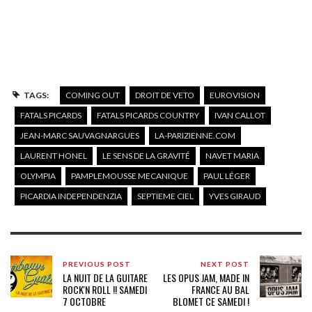
TAGS:
COMING OUT
DROIT DE VETO
EUROVISION
FATALS PICARDS
FATALS PICARDS COUNTRY
IVAN CALLOT
JEAN-MARC SAUVAGNARGUES
LA-PARIZIENNE.COM
LAURENT HONEL
LE SENS DE LA GRAVITÉ
NAVET MARIA
OLYMPIA
PAMPLEMOUSSE MECANIQUE
PAUL LÉGER
PICARDIA INDEPENDENZIA
SEPTIEME CIEL
YVES GIRAUD
PREVIOUS POST
NEXT POST
LA NUIT DE LA GUITARE
LES OPUS JAM, MADE IN
ROCK'N ROLL !! SAMEDI
FRANCE AU BAL
7 OCTOBRE
BLOMET CE SAMEDI !