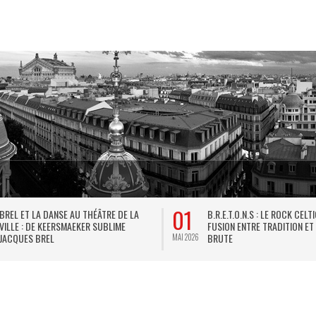
01
BREL ET LA DANSE AU THÉÂTRE DE LA
B.R.E.T.O.N.S : LE ROCK CELT
VILLE : DE KEERSMAEKER SUBLIME
FUSION ENTRE TRADITION ET
JACQUES BREL
BRUTE
MAI 2026