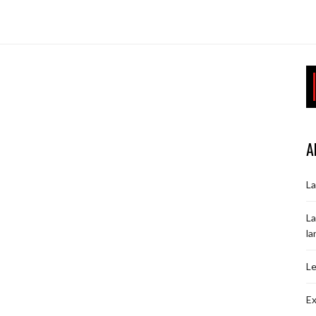
A
La
La
la
Le
Ex