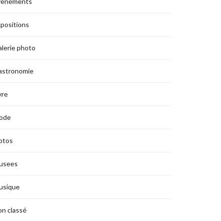
vènements
positions
lerie photo
astronomie
vre
ode
otos
usees
usique
n classé