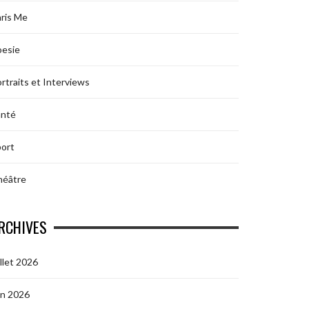
ris Me
oesie
rtraits et Interviews
anté
ort
héâtre
RCHIVES
illet 2026
in 2026