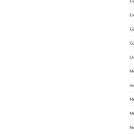
É
Ex
Ga
G
Li
M
m
M
M
No