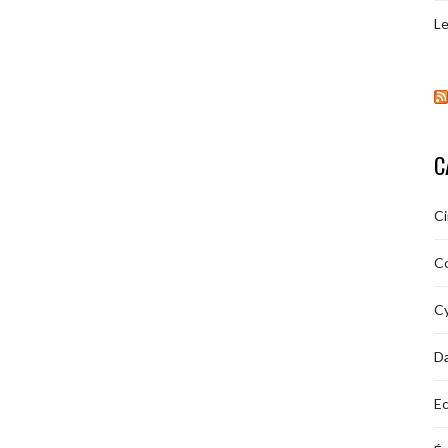
Le
C
C
C
Cy
D
Ec