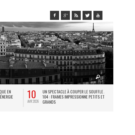
10
27
IQUE EN
UN SPECTACLE À COUPER LE SOUFFLE AU
L
 ÉNERGIE
104 : FRAMES IMPRESSIONNE PETITS ET
TH
GRANDS
AVR 2026
JUIL 2026