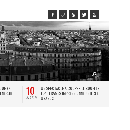
10
27
IQUE EN
UN SPECTACLE À COUPER LE SOUFFLE AU
L
 ÉNERGIE
104 : FRAMES IMPRESSIONNE PETITS ET
TH
GRANDS
AVR 2026
JUIL 2026