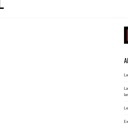
L
A
La
La
la
Le
Ex