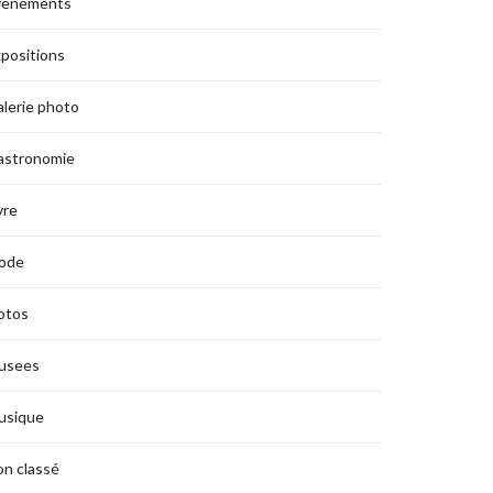
vènements
positions
lerie photo
astronomie
vre
ode
otos
usees
usique
n classé