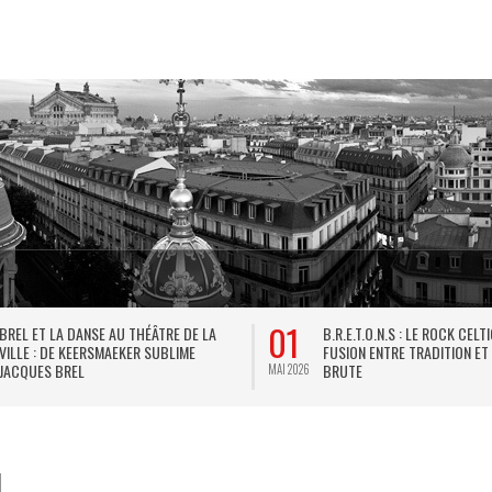
01
BREL ET LA DANSE AU THÉÂTRE DE LA
B.R.E.T.O.N.S : LE ROCK CELT
VILLE : DE KEERSMAEKER SUBLIME
FUSION ENTRE TRADITION ET
JACQUES BREL
BRUTE
MAI 2026