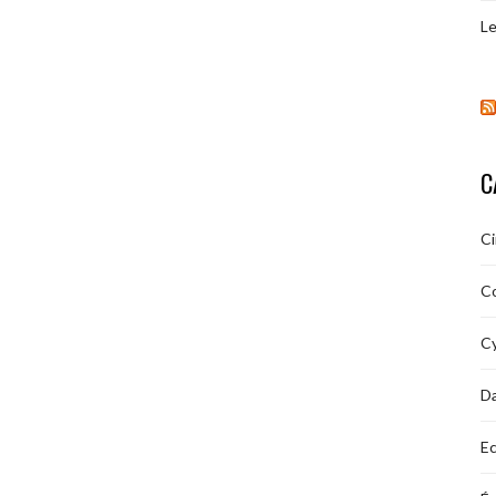
Le
C
C
C
Cy
D
Ec