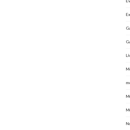
É
Ex
Ga
G
Li
M
m
M
M
No