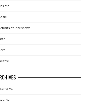
ris Me
oesie
rtraits et Interviews
anté
ort
héâtre
RCHIVES
illet 2026
in 2026