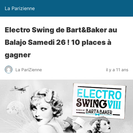
La Parizienne
Electro Swing de Bart&Baker au
Balajo Samedi 26 ! 10 places à
gagner
La PariZienne
il y a 11 ans