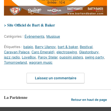
> Site Officiel de Bart & Baker
Catégories :
Évènements
,
Musique
Étiquettes :
balajo
,
Barry Ulanov
,
bart & baker
,
Bestival
,
Caravan Palace
,
Caro Emerald)
,
electroswing
,
Glastonbury
,
jazz radio
,
LoveBox
,
Parov Stelar
,
puppini sisters
,
swing party
,
Tomorrowland
,
wagram music
Laissez un commentaire
La Parizienne
Retour en haut de page