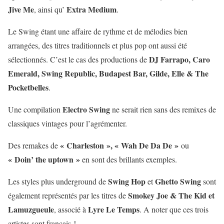
Jive Me
Extra Medium
, ainsi qu’
.
Le Swing étant une affaire de rythme et de mélodies bien
arrangées, des titres traditionnels et plus pop ont aussi été
DJ Farrapo, Caro
sélectionnés. C’est le cas des productions de
Emerald, Swing Republic, Budapest Bar, Gilde, Elle & The
Pocketbelles
.
Electro Swing
Une compilation
ne serait rien sans des remixes de
classiques vintages pour l’agrémenter.
« Charleston », « Wah De Da De »
Des remakes de
ou
« Doin’ the uptown »
en sont des brillants exemples.
Swing Hop
Ghetto Swing
Les styles plus underground de
et
sont
Smokey Joe & The Kid et
également représentés par les titres de
Lamuzgueule
Lyre Le Temps
, associé à
. A noter que ces trois
artistes sont français !