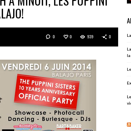
H À MINUIT, LES PUPPINI
LAJO!
A
La
0
0
939
0
La
la
Le
Ex
Le
vi