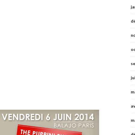
ja
d
n
o
s
ju
m
av
m
d