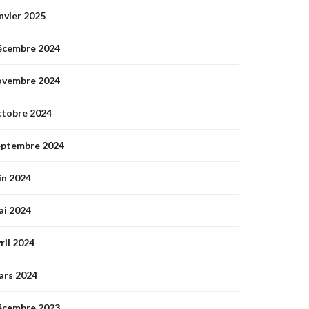
nvier 2025
écembre 2024
ovembre 2024
ctobre 2024
eptembre 2024
in 2024
ai 2024
ril 2024
ars 2024
écembre 2023