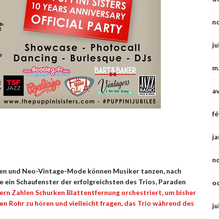
n
ju
m
av
fé
ja
n
ben und Neo-Vintage-Mode können Musiker tanzen, nach
e ein Schaufenster der erfolgreichsten des Trios, Paraden
o
rn Zahlen Schurken Blattentfernung orchestriert, um bisher
n Rohr zu hören und vielleicht fragen, das Trio während des
ju