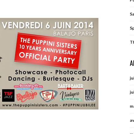
S
S
T
A
ju
ju
m
av