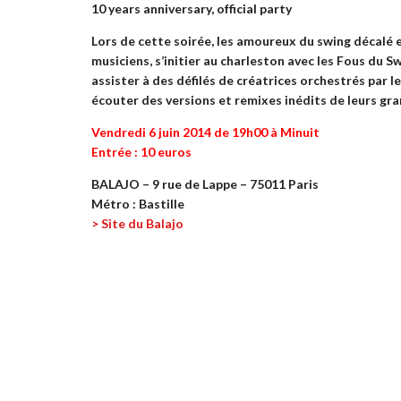
10 years anniversary, official party
Lors de cette soirée, les amoureux du swing décalé 
musiciens, s’initier au charleston avec les Fous du S
assister à des défilés de créatrices orchestrés par le
écouter des versions et remixes inédits de leurs gran
Vendredi 6 juin 2014 de 19h00 à Minuit
Entrée : 10 euros
BALAJO – 9 rue de Lappe – 75011 Paris
Métro : Bastille
> Site du Balajo