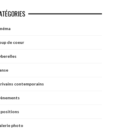
ATÉGORIES
inéma
oup de coeur
berelles
anse
crivains contemporains
vènements
xpositions
alerie photo