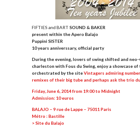
FIFTIES and BART
SOUND & BAKER
present within the Apero Balajo
Puppini SISTER
10 years anniverssary, official party
During the evening, lovers of swing shifted and neo-
charleston with Fous du Swing, enjoy a showcase of 
orchestrated by the site
Vintagers
admiring numbers
remixes of their big tube and perhaps ask the trio d
Friday, June 6, 2014 from 19:00 to Midnight
Admission: 10 euros
BALAJO – 9 rue de Lappe – 75011 Paris
Métro : Bastille
> Site du Balajo