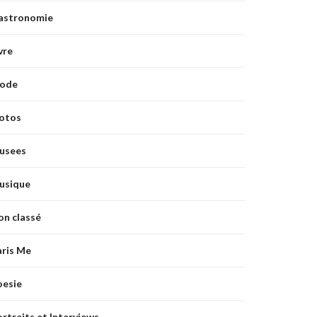
astronomie
vre
ode
otos
usees
usique
on classé
aris Me
oesie
rtraits et Interviews