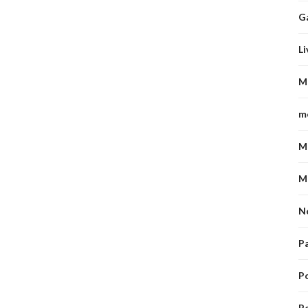
G
Li
M
m
M
M
N
P
P
Po