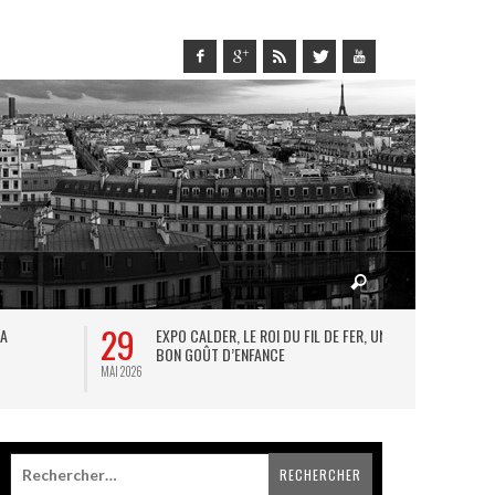
29
28
LA
EXPO CALDER, LE ROI DU FIL DE FER, UN
LE
BON GOÛT D’ENFANCE
FO
MAI 2026
MAI 2026