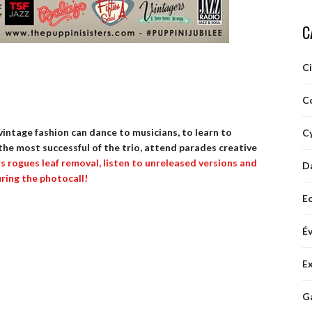
C
C
C
vintage fashion can dance to musicians, to learn to
Cy
the most successful of the trio, attend parades creative
 rogues leaf removal, listen to unreleased versions and
D
uring the photocall!
E
É
E
G