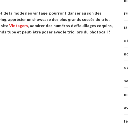
m
et de la mode néo vintage, pourront danser au son des
fé
wing, apprécier un showcase des plus grands succès du trio,
 site
Vintagers
, admirer des numéros d’effeuillages coquins,
ja
ds tube et peut-être poser avec le trio lors du photocall !
d
n
o
s
m
av
fé