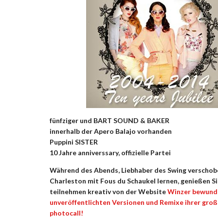
fünfziger und BART
SOUND & BAKER
innerhalb der Apero Balajo vorhanden
Puppini SISTER
10 Jahre anniverssary, offizielle Partei
Während des Abends, Liebhaber des Swing verscho
Charleston mit Fous du Schaukel lernen, genießen Si
teilnehmen kreativ von der Website
Winzer
bewunde
unveröffentlichten Versionen und Remixe ihrer große
photocall!