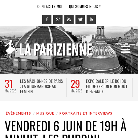
CONTACTEZ-MOI
QUI SOMMES-NOUS ?
31
29
LES MÂCHONNES DE PARIS
EXPO CALDER, LE ROI DU
: LA GOURMANDISE AU
FIL DE FER, UN BON GOÛT
FÉMININ
D’ENFANCE
MAI 2026
MAI 2026
M
ÉVÈNEMENTS
MUSIQUE
PORTRAITS ET INTERVIEWS
VENDREDI 6 JUIN DE 19H À