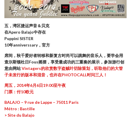
五，湾区捷运
声音＆贝克
在Apero Balajo中存在
Puppini SISTER
10年anniverssary，官方
席间，秋千爱好者转移和新复古时尚可以跳舞的音乐人，要学会用
查尔斯顿杜日Fous摇摆，享受最成功的三重奏的展示，参加游行创
意由网站
Vintagers
的欣赏数字盗贼叶切除策划，听取他们的大管
子未发行的版本和混音，也许在PHOTOCALL时问三人！
周五，2014年6月6日19:00至午夜
门票：付10欧元
BALAJO – 9 rue de Lappe – 75011 Paris
Métro : Bastille
> Site du Balajo