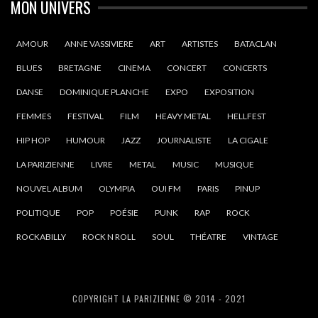
MON UNIVERS
AMOUR
ANNE VASSIVIERE
ART
ARTISTES
BATACLAN
BLUES
BRETAGNE
CINEMA
CONCERT
CONCERTS
DANSE
DOMINIQUE PLANCHE
EXPO
EXPOSITION
FEMMES
FESTIVAL
FILM
HEAVY METAL
HELLFEST
HIP HOP
HUMOUR
JAZZ
JOURNALISTE
LA CIGALE
LA PARIZIENNE
LIVRE
METAL
MUSIC
MUSIQUE
NOUVEL ALBUM
OLYMPIA
OUI FM
PARIS
PINUP
POLITIQUE
POP
POÉSIE
PUNK
RAP
ROCK
ROCKABILLY
ROCK N ROLL
SOUL
THÉATRE
VINTAGE
COPYRIGHT LA PARIZIENNE © 2014 - 2021