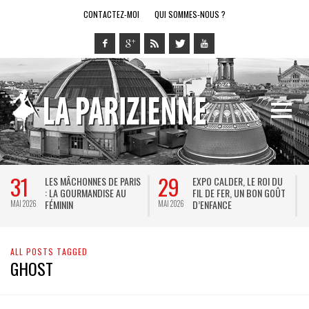
CONTACTEZ-MOI
QUI SOMMES-NOUS ?
31
29
LES MÂCHONNES DE PARIS
EXPO CALDER, LE ROI DU
: LA GOURMANDISE AU
FIL DE FER, UN BON GOÛT
FÉMININ
D’ENFANCE
MAI 2026
MAI 2026
M
ALL POSTS TAGGED
GHOST