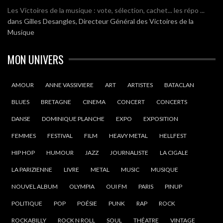
Les Victoires de la musique : vote, sélection, cachet... les répo ...
dans
Gilles Desangles, Directeur Général des Victoires de la
Musique
MON UNIVERS
AMOUR
ANNE VASSIVIERE
ART
ARTISTES
BATACLAN
BLUES
BRETAGNE
CINEMA
CONCERT
CONCERTS
DANSE
DOMINIQUE PLANCHE
EXPO
EXPOSITION
FEMMES
FESTIVAL
FILM
HEAVY METAL
HELLFEST
HIP HOP
HUMOUR
JAZZ
JOURNALISTE
LA CIGALE
LA PARIZIENNE
LIVRE
METAL
MUSIC
MUSIQUE
NOUVEL ALBUM
OLYMPIA
OUI FM
PARIS
PINUP
POLITIQUE
POP
POÉSIE
PUNK
RAP
ROCK
ROCKABILLY
ROCK N ROLL
SOUL
THÉATRE
VINTAGE