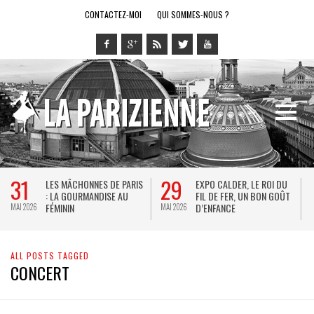
CONTACTEZ-MOI
QUI SOMMES-NOUS ?
28
14
EXPO CALDER, LE ROI DU
LE RING DE KATHARSY, UN
BRE
FIL DE FER, UN BON GOÛT
SPECTACLE EN FORME DE
THÉ
D’ENFANCE
JEU VIDÉO !
KEE
MAI 2026
MAI 2026
JAC
ALL POSTS TAGGED
CONCERT