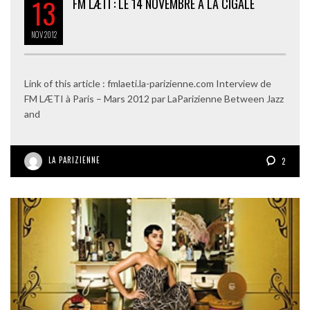
13
FM LÆTI : LE 14 NOVEMBRE À LA CIGALE
NOV
2012
Link of this article : fmlaeti.la-parizienne.com Interview de
FM LÆTI à Paris – Mars 2012 par LaParizienne Between Jazz
and
LA PARIZIENNE
2