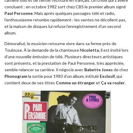
carrière solo et de tenter l’écriture en français. Un choix qui s’avère
concluant : en octobre 1982 sort chez CBS le premier album signé
Paul Personne
. Mais après quelques passages télé et radio,
l’enthousiasme retombe rapidement : les ventes ne décollent pas,
et la maison de disques lui refuse l’enregistrement d’un second
album.
Démoralisé, le musicien retourne vivre dans sa ferme près de
Toulouse. À la demande de la chanteuse N
icoletta,
il est invité lors
d’une nouvelle émission de télé. Plusieurs directeurs artistiques
sont présents, et la prestation de Paul Personne, très appréciée,
semble relancer sa carrière. Il négocie avec
Babette Jones
de chez
Phonogram
la sortie pour 1983 d’un album, intitulé
Exclusif,
qui
contient deux de ses titres
Comme un étranger
et
Ça va rouler
.