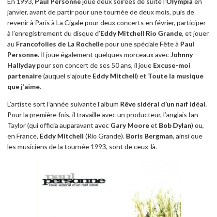
En 1993,
Paul Personne
joue deux soirées de suite l’
Olympia
en
janvier, avant de partir pour une tournée de deux mois, puis de
revenir à Paris à La Cigale pour deux concerts en février, participer
à l’enregistrement du disque d’
Eddy Mitchell Rio Grande
, et jouer
au
Francofolies de La Rochelle
pour une spéciale Fête à
Paul
Personne
. Il joue également quelques morceaux avec
Johnny
Hallyday
pour son concert de ses 50 ans, il joue
Excuse-moi
partenaire
(auquel s’ajoute
Eddy Mitchel
l) et
Toute la musique
que j’aime
.
L’artiste sort l’année suivante l’album
Rêve sidéral d’un naïf idéal
.
Pour la première fois, il travaille avec un producteur, l’anglais Ian
Taylor (qui officia auparavant avec
Gary Moore
et
Bob Dylan
) ou,
en France,
Eddy Mitchell
(Rio Grande).
Boris Bergman
, ainsi que
les musiciens de la tournée 1993, sont de ceux-là.