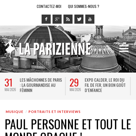
CONTACTEZ-MOI
QUI SOMMES-NOUS ?
29
28
DE PARIS
EXPO CALDER, LE ROI DU
LE RING DE KATHARSY
E AU
FIL DE FER, UN BON GOÛT
SPECTACLE EN FORME
D’ENFANCE
JEU VIDÉO !
MAI 2026
MAI 2026
MUSIQUE
PORTRAITS ET INTERVIEWS
PAUL PERSONNE ET TOUT LE