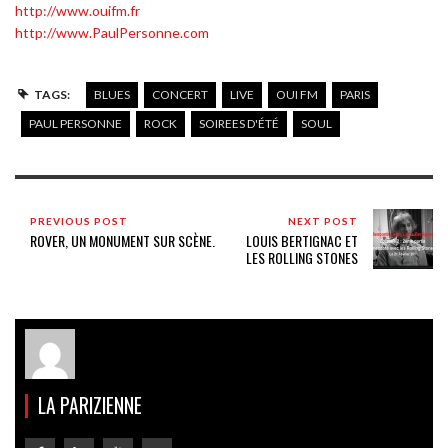
http://www.ouifm.fr
http://www.PaulPersonne.com
TAGS:
BLUES
CONCERT
LIVE
OUI FM
PARIS
PAUL PERSONNE
ROCK
SOIREES D'ÉTÉ
SOUL
PREVIOUS POST
NEXT POST
ROVER, UN MONUMENT SUR SCÈNE.
LOUIS BERTIGNAC ET
LES ROLLING STONES
LA PARIZIENNE