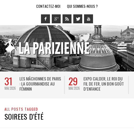
CONTACTEZ-MOI
QUI SOMMES-NOUS ?
31
29
LES MÂCHONNES DE PARIS
EXPO CALDER, LE ROI DU
: LA GOURMANDISE AU
FIL DE FER, UN BON GOÛT
FÉMININ
D’ENFANCE
MAI 2026
MAI 2026
M
ALL POSTS TAGGED
SOIREES D’ÉTÉ