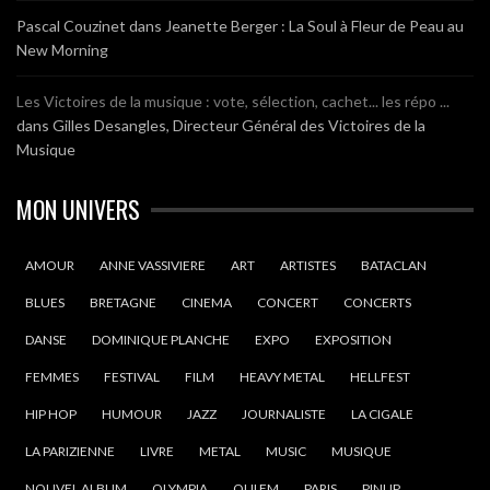
Pascal Couzinet
dans
Jeanette Berger : La Soul à Fleur de Peau au
New Morning
Les Victoires de la musique : vote, sélection, cachet... les répo ...
dans
Gilles Desangles, Directeur Général des Victoires de la
Musique
MON UNIVERS
AMOUR
ANNE VASSIVIERE
ART
ARTISTES
BATACLAN
BLUES
BRETAGNE
CINEMA
CONCERT
CONCERTS
DANSE
DOMINIQUE PLANCHE
EXPO
EXPOSITION
FEMMES
FESTIVAL
FILM
HEAVY METAL
HELLFEST
HIP HOP
HUMOUR
JAZZ
JOURNALISTE
LA CIGALE
LA PARIZIENNE
LIVRE
METAL
MUSIC
MUSIQUE
NOUVEL ALBUM
OLYMPIA
OUI FM
PARIS
PINUP