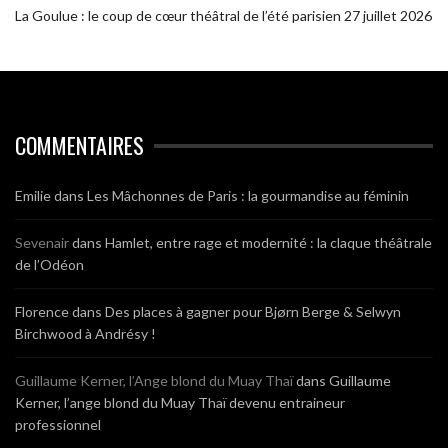
La Goulue : le coup de cœur théâtral de l’été parisien
27 juillet 2026
COMMENTAIRES
Emilie
dans
Les Mâchonnes de Paris : la gourmandise au féminin
Sevenair
dans
Hamlet, entre rage et modernité : la claque théâtrale
de l’Odéon
Florence
dans
Des places à gagner pour Bjørn Berge & Selwyn
Birchwood à Andrésy !
Guillaume Kerner, l’Ange blond du Muay Thaï
dans
Guillaume
Kerner, l’ange blond du Muay Thaï devenu entraineur
professionnel