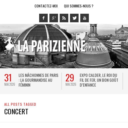
CONTACTEZ-MOI
QUI SOMMES-NOUS ?
31
29
LES MÂCHONNES DE PARIS
EXPO CALDER, LE ROI DU
: LA GOURMANDISE AU
FIL DE FER, UN BON GOÛT
FÉMININ
D’ENFANCE
MAI 2026
MAI 2026
M
ALL POSTS TAGGED
CONCERT