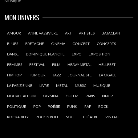
Musique
MON UNIVERS
AMOUR
ANNE VASSIVIERE
ART
ARTISTES
BATACLAN
BLUES
BRETAGNE
CINEMA
CONCERT
CONCERTS
DANSE
DOMINIQUE PLANCHE
EXPO
EXPOSITION
FEMMES
FESTIVAL
FILM
HEAVY METAL
HELLFEST
HIP HOP
HUMOUR
JAZZ
JOURNALISTE
LA CIGALE
LA PARIZIENNE
LIVRE
METAL
MUSIC
MUSIQUE
NOUVEL ALBUM
OLYMPIA
OUI FM
PARIS
PINUP
POLITIQUE
POP
POÉSIE
PUNK
RAP
ROCK
ROCKABILLY
ROCK N ROLL
SOUL
THÉATRE
VINTAGE