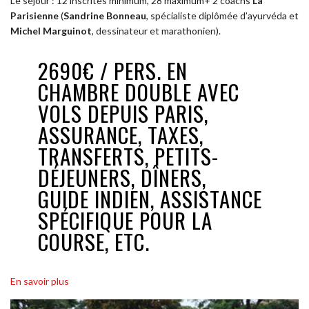
Le séjour : 12 inscrites minimum, 28 maximum+ 2 coachs
La
Parisienne
(
Sandrine Bonneau
, spécialiste diplômée d’ayurvéda et
Michel Marguinot
, dessinateur et marathonien).
2690€ / PERS. EN
CHAMBRE DOUBLE AVEC
VOLS DEPUIS PARIS,
ASSURANCE, TAXES,
TRANSFERTS, PETITS-
DÉJEUNERS, DÎNERS,
GUIDE INDIEN, ASSISTANCE
SPÉCIFIQUE POUR LA
COURSE, ETC.
En savoir plus