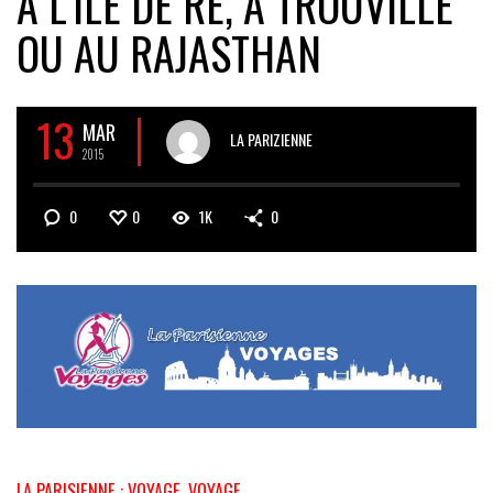
À L’ILE DE RÉ, À TROUVILLE
OU AU RAJASTHAN
13
MAR
LA PARIZIENNE
2015
0
0
1K
0
LA PARISIENNE : VOYAGE, VOYAGE