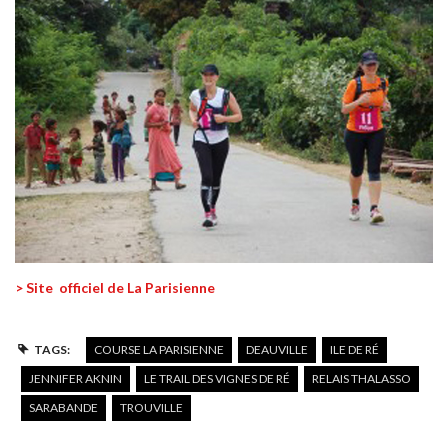
> Site officiel de La Parisienne
TAGS:
COURSE LA PARISIENNE
DEAUVILLE
ILE DE RÉ
JENNIFER AKNIN
LE TRAIL DES VIGNES DE RÉ
RELAIS THALASSO
SARABANDE
TROUVILLE