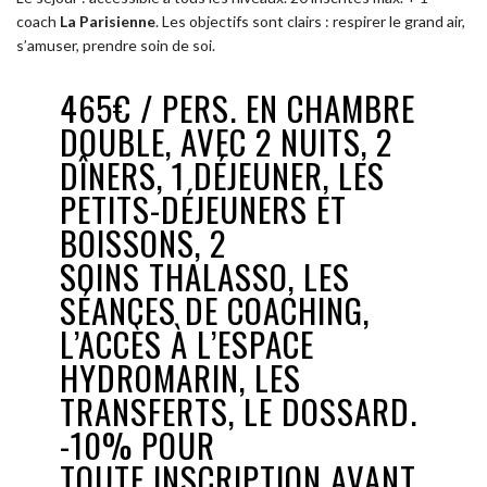
coach
La Parisienne
. Les objectifs sont clairs : respirer le grand air,
s’amuser, prendre soin de soi.
465€ / PERS. EN CHAMBRE
DOUBLE, AVEC 2 NUITS, 2
DÎNERS, 1 DÉJEUNER, LES
PETITS-DÉJEUNERS ET
BOISSONS, 2
SOINS THALASSO, LES
SÉANCES DE COACHING,
L’ACCÈS À L’ESPACE
HYDROMARIN, LES
TRANSFERTS, LE DOSSARD.
-10% POUR
TOUTE INSCRIPTION AVANT