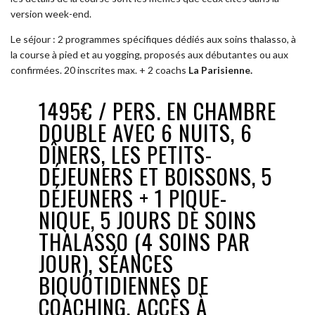
version week-end.
Le séjour : 2 programmes spécifiques dédiés aux soins thalasso, à
la course à pied et au yogging, proposés aux débutantes ou aux
confirmées. 20 inscrites max. + 2 coachs
La Parisienne.
1495€ / PERS. EN CHAMBRE
DOUBLE AVEC 6 NUITS, 6
DÎNERS, LES PETITS-
DÉJEUNERS ET BOISSONS, 5
DÉJEUNERS + 1 PIQUE-
NIQUE, 5 JOURS DE SOINS
THALASSO (4 SOINS PAR
JOUR), SÉANCES
BIQUOTIDIENNES DE
COACHING, ACCÈS À