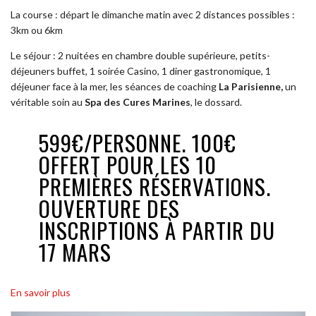
La course : départ le dimanche matin avec 2 distances possibles :
3km ou 6km
Le séjour : 2 nuitées en chambre double supérieure, petits-
déjeuners buffet, 1 soirée Casino, 1 diner gastronomique, 1
déjeuner face à la mer, les séances de coaching
La Parisienne,
un
véritable soin au
Spa des Cures Marines
, le dossard.
599€/PERSONNE. 100€
OFFERT POUR LES 10
PREMIÈRES RÉSERVATIONS.
OUVERTURE DES
INSCRIPTIONS À PARTIR DU
17 MARS
En savoir plus