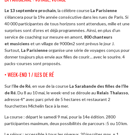
Le 13 septembre prochain
, la célèbre course
La Parisienne
s’élancera pour la 19e année consécutive dans les rues de Paris. Si
40 000 participantes de tous horizons sont attendues, mille et une
surprises sont d’ores et déjà programmées. Ainsi, en plus d’un
service de coaching sur mesure en amont,
800 chanteurs
et musiciens
et un village de 9000m2 sont prévus le jour J.
Surtout,
La Parisienne
organise une série de voyages conçus pour
donner toujours plus envie aux filles de courir… avec le sourire. 4
packs-courses sont proposés.
• WEEK-END 1 / ILES DE RÉ
Sur l’
île de Ré
, en vue de la course
La Sarabande des filles de l’île
de Ré
. Du 8 au 10 mai, le week-end se déroule au
Relais Thalasso
,
adresse 4* avec parc privé de 5 hectares et restaurant 2
fourchettes Michelin face à la mer.
La course : départ le samedi 9 mai, pour la 14e édition. 2800
participantes maximum, deux possibilités de parcours :5 ou 10 km.
Le séjour : accessible à tous les niveaux. 20 inscrites max. + 1