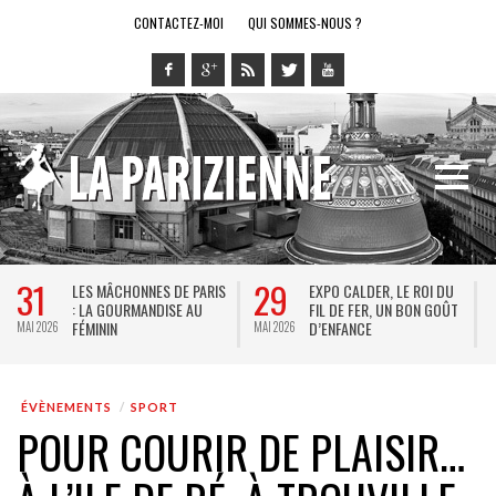
CONTACTEZ-MOI
QUI SOMMES-NOUS ?
31
29
LES MÂCHONNES DE PARIS
EXPO CALDER, LE ROI DU
: LA GOURMANDISE AU
FIL DE FER, UN BON GOÛT
FÉMININ
D’ENFANCE
MAI 2026
MAI 2026
M
ÉVÈNEMENTS
SPORT
POUR COURIR DE PLAISIR…