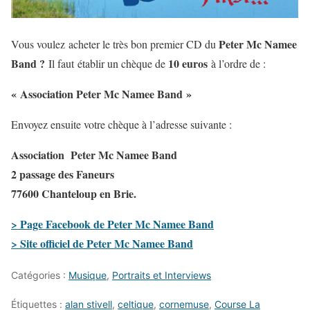
Peter Mc Namee
Vous voulez acheter le très bon premier CD du
Band ?
10 euros
Il faut établir un chèque de
à l’ordre de :
« Association Peter Mc Namee Band »
Envoyez ensuite votre chèque à l’adresse suivante :
Association Peter Mc Namee Band
2 passage des Faneurs
77600 Chanteloup en Brie.
> Page Facebook de Peter Mc Namee Band
> Site officiel de Peter Mc Namee Band
Catégories :
Musique
,
Portraits et Interviews
Étiquettes :
alan stivell
,
celtique
,
cornemuse
,
Course La