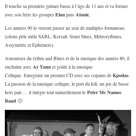
Il touche sa première guitare basse à l’âge de 11 ans et va former
Elan
Atonic
avec son frère les groupes
puis
.
Les années 90 le verront passer au sein de multiples formations
(citons pèle mêle SARL, Kerzalt, Sister blues, Météorythmes,
Assymétric et Ephémere).
Amoureux du rythm and Blues et de la musique des années 80, il
Ar Yann
enchaîne avec
et goûte à la musique
Kpodas
Celtique. Enregistre un premier CD avec ses copains de
.
La passion de la musique
c
eltique, le port du kilt, un jeu de basse
Peter Mc Namee
hors pair … il intègre tout naturellement le
Band
🙂